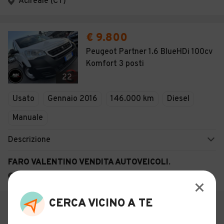
Acireale (CT)
€ 9.800
Peugeot Partner 1.6 BlueHDi 100cv
Komfort 3 posti
22
Usato
Gennaio 2016
146.000 km
Diesel
Manuale
Descrizione
FARO VALENTINO VENDITA AUTOVEICOLI.
Viagrande (CT)
CERCA VICINO A TE