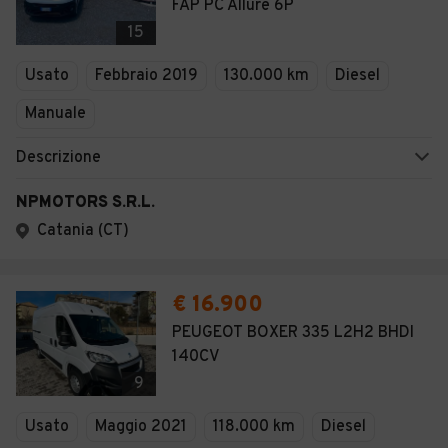
FAP PC Allure 6P
15
Usato
Febbraio 2019
130.000 km
Diesel
Manuale
Descrizione
NPMOTORS S.R.L.
Catania (CT)
€ 16.900
PEUGEOT BOXER 335 L2H2 BHDI
140CV
9
Usato
Maggio 2021
118.000 km
Diesel