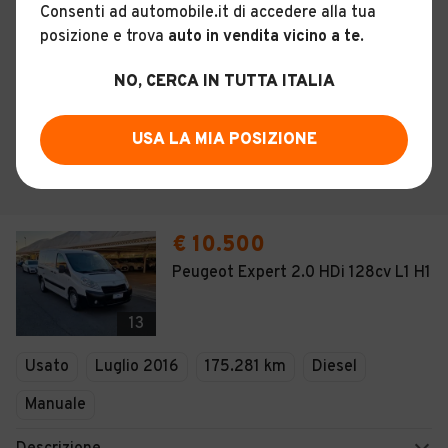
Consenti ad automobile.it di accedere alla tua
posizione e trova
auto in vendita vicino a te
.
NO, CERCA IN TUTTA ITALIA
USA LA MIA POSIZIONE
€ 10.500
Peugeot Expert 2.0 HDi 128cv L1 H1
13
Usato
Luglio 2016
175.281 km
Diesel
Manuale