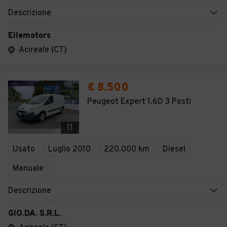
Descrizione
Ellemotors
Acireale (CT)
€ 8.500
Peugeot Expert 1.6D 3 Posti
11
Usato
Luglio 2010
220.000 km
Diesel
Manuale
Descrizione
GIO.DA. S.R.L.