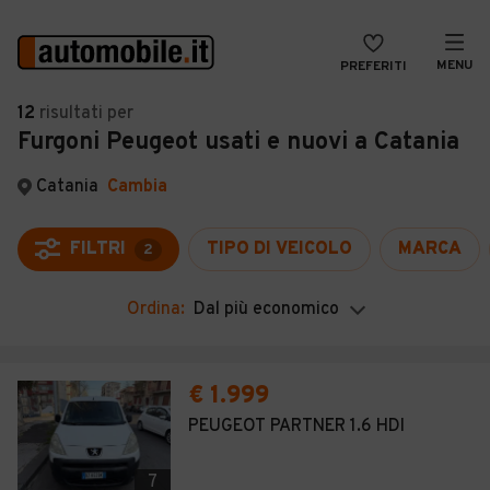
MENU
PREFERITI
CERCA
12
risultati
per
Furgoni Peugeot usati e nuovi a Catania
VENDI
Auto
MAGAZINE
Auto usate
Catania
Cambia
ACCEDI
Auto Km 0
FILTRI
TIPO DI VEICOLO
MARCA
2
Auto Nuove
Ordina:
Dal più economico
Noleggio a lungo termine
Auto d'epoca
€ 1.999
Moto
PEUGEOT PARTNER 1.6 HDI
Camper
7