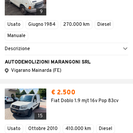
9
Usato
Giugno 1984
270.000 km
Diesel
Manuale
Descrizione
AUTODEMOLIZIONI MARANGONI SRL
Vigarano Mainarda (FE)
€ 2.500
Fiat Doblo 1.9 mjt 16v Pop 83cv
15
Usato
Ottobre 2010
410.000 km
Diesel