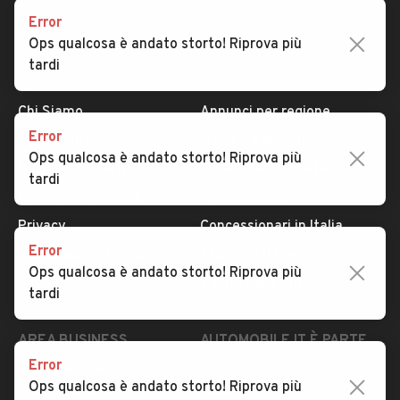
Error
Ops qualcosa è andato storto! Riprova più
tardi
AUTOMOBILE.IT
ESPLORA
Chi Siamo
Annunci per regione
Error
Serve aiuto?
Marche e Modelli
Ops qualcosa è andato storto! Riprova più
Dati identificativi
Tutte le auto usate
tardi
Condizioni generali
Tipi di veicoli
Privacy
Concessionari in Italia
Error
Impostazioni Privacy
Articoli del Magazine
Ops qualcosa è andato storto! Riprova più
Security
Valutazione auto
tardi
AREA BUSINESS
AUTOMOBILE.IT È PARTE
DI ADEVINTA
Error
Registrazione
Ops qualcosa è andato storto! Riprova più
concessionario
subito.it