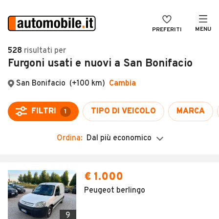
MENU
PREFERITI
CERCA
528
risultati
per
Furgoni usati e nuovi a San Bonifacio
VENDI
Auto
MAGAZINE
Auto usate
San Bonifacio
(+100 km)
Cambia
ACCEDI
Auto Km 0
FILTRI
TIPO DI VEICOLO
MARCA
1
Auto Nuove
Ordina:
Dal più economico
Noleggio a lungo termine
Auto d'epoca
€ 1.000
Moto
Peugeot berlingo
Camper
9