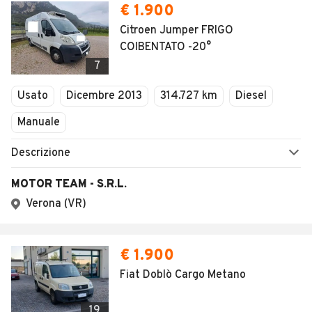
€ 1.900
Citroen Jumper FRIGO
COIBENTATO -20°
7
Usato
Dicembre 2013
314.727 km
Diesel
Manuale
Descrizione
MOTOR TEAM - S.R.L.
Verona (VR)
€ 1.900
Fiat Doblò Cargo Metano
19