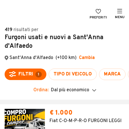
MENU
PREFERITI
CERCA
419
risultati
per
Furgoni usati e nuovi a Sant'Anna
VENDI
Auto
d'Alfaedo
MAGAZINE
Auto usate
ACCEDI
Auto Km 0
Auto Nuove
Noleggio a lungo termine
Ordina:
Dal più economico
Auto d'epoca
Moto
€ 1.000
Camper
Fiat C-O-M-P-R-O FURGONI LEGGI