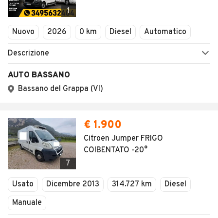
Veicoli Commerciali
1
Concessionari
Nuovo
2026
0 km
Diesel
Automatico
Descrizione
AUTO BASSANO
Bassano del Grappa (VI)
€ 1.900
Citroen Jumper FRIGO
COIBENTATO -20°
7
Usato
Dicembre 2013
314.727 km
Diesel
Manuale