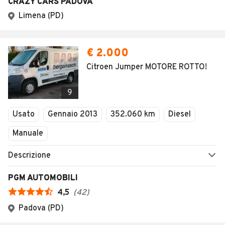
CRAZY CARS PADOVA
Limena (PD)
€ 2.000
Citroen Jumper MOTORE ROTTO!
9
Usato
Gennaio 2013
352.060 km
Diesel
Manuale
Descrizione
PGM AUTOMOBILI
4,5
(
42
)
Padova (PD)