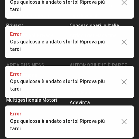
Ops qualcosa è andato storto! Riprova più
Dati identificativi
Tutte le auto usate
tardi
Condizioni generali
Tipi di veicoli
Privacy
Concessionari in Italia
Error
Impostazioni Privacy
Articoli del Magazine
Ops qualcosa è andato storto! Riprova più
Security
Valutazione auto
tardi
AREA BUSINESS
AUTOMOBILE.IT È PARTE
DI ADEVINTA
Error
Registrazione
Ops qualcosa è andato storto! Riprova più
concessionario
subito.it
tardi
Area Business
mobile.de
Multigestionale Motori
Adevinta
Error
Ops qualcosa è andato storto! Riprova più
SEGUICI
tardi