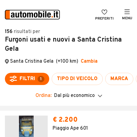
MENU
PREFERITI
CERCA
156
risultati
per
Furgoni usati e nuovi a Santa Cristina
VENDI
Auto
Gela
MAGAZINE
Auto usate
ACCEDI
Auto Km 0
Auto Nuove
Noleggio a lungo termine
Ordina:
Dal più economico
Auto d'epoca
Moto
€ 2.200
Camper
Piaggio Ape 601