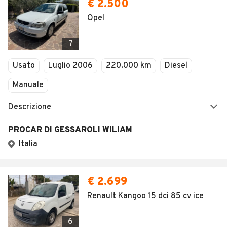
€ 2.500
Opel
7
Usato
Luglio 2006
220.000 km
Diesel
Manuale
Descrizione
PROCAR DI GESSAROLI WILIAM
Italia
€ 2.699
Renault Kangoo 15 dci 85 cv ice
6