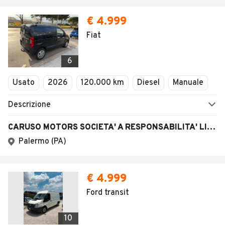
€ 4.999
Fiat
6
Usato
2026
120.000 km
Diesel
Manuale
Descrizione
CARUSO MOTORS SOCIETA' A RESPONSABILITA' LIMITATA SEMPLIFICATA
Palermo (PA)
€ 4.999
Ford transit
10