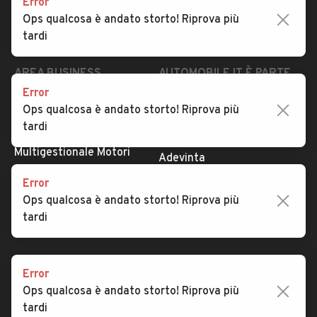
Error
Impostazioni Privacy
Articoli del Magazine
Ops qualcosa è andato storto! Riprova più
Security
Valutazione auto
tardi
AREA BUSINESS
AUTOMOBILE.IT È PARTE
DI ADEVINTA
Error
Registrazione
Ops qualcosa è andato storto! Riprova più
concessionario
subito.it
tardi
Area Business
mobile.de
Multigestionale Motori
Adevinta
Error
Ops qualcosa è andato storto! Riprova più
SEGUICI
tardi
Error
Copyright © 2023 Marktplaats B.V. Tutti i diritti riservati.
Ops qualcosa è andato storto! Riprova più
Marktplaats B.V. - P.IVA 803.603.307.B.01
tardi