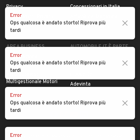
Privacy
Concessionari in Italia
Error
Impostazioni Privacy
Articoli del Magazine
Ops qualcosa è andato storto! Riprova più
Security
Valutazione auto
tardi
AREA BUSINESS
AUTOMOBILE.IT È PARTE
DI ADEVINTA
Error
Registrazione
Ops qualcosa è andato storto! Riprova più
concessionario
subito.it
tardi
Area Business
mobile.de
Multigestionale Motori
Adevinta
Error
Ops qualcosa è andato storto! Riprova più
SEGUICI
tardi
Error
Copyright © 2023 Marktplaats B.V. Tutti i diritti riservati.