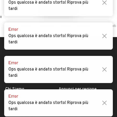
Ops qualcosa è andato storto! Riprova più
SALVA RICERCA
tardi
0
Home
Furgoni
Sardegna
Sassari
Stintino
Furgoni usati 
Error
Ops qualcosa è andato storto! Riprova più
tardi
Error
Ops qualcosa è andato storto! Riprova più
tardi
AUTOMOBILE.IT
ESPLORA
Chi Siamo
Annunci per regione
Error
Serve aiuto?
Marche e Modelli
Ops qualcosa è andato storto! Riprova più
Dati identificativi
Tutte le auto usate
tardi
Condizioni generali
Tipi di veicoli