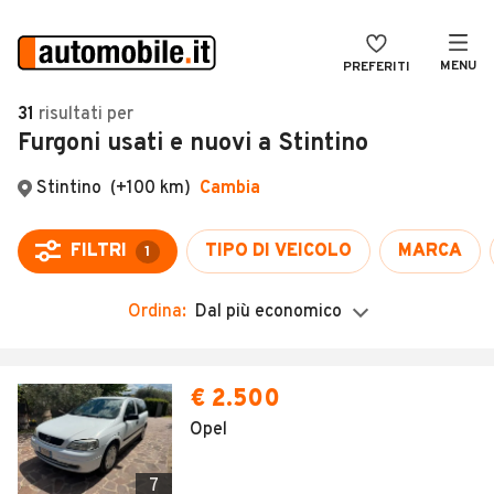
MENU
PREFERITI
CERCA
31
risultati
per
Furgoni usati e nuovi a Stintino
VENDI
Auto
MAGAZINE
Auto usate
ACCEDI
Auto Km 0
Auto Nuove
Ordina:
Dal più economico
Noleggio a lungo termine
Auto d'epoca
€ 2.500
Moto
Opel
Camper
7