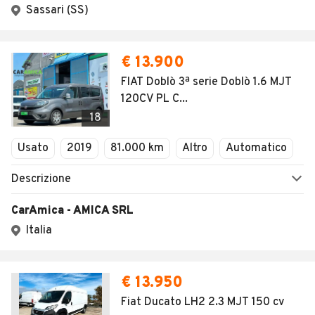
Sassari (SS)
€ 13.900
FIAT Doblò 3ª serie Doblò 1.6 MJT
120CV PL C...
18
Usato
2019
81.000 km
Altro
Automatico
Descrizione
CarAmica - AMICA SRL
Italia
€ 13.950
Fiat Ducato LH2 2.3 MJT 150 cv