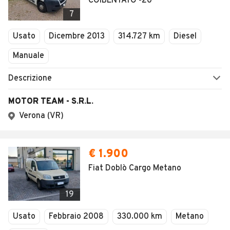
COIBENTATO -20°
7
Usato
Dicembre 2013
314.727 km
Diesel
Manuale
Descrizione
MOTOR TEAM - S.R.L.
Verona (VR)
€ 1.900
Fiat Doblò Cargo Metano
19
Usato
Febbraio 2008
330.000 km
Metano