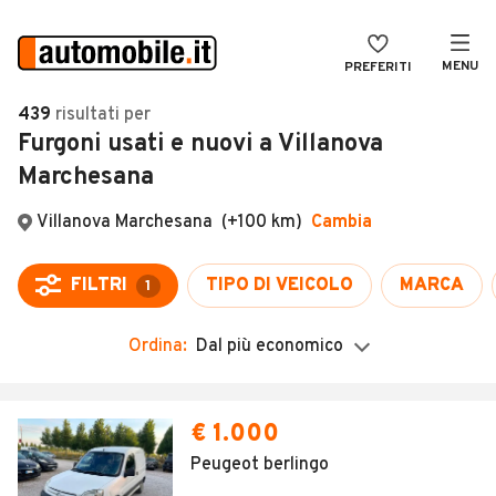
MENU
PREFERITI
CERCA
439
risultati
per
Furgoni usati e nuovi a Villanova
VENDI
Auto
Marchesana
MAGAZINE
Auto usate
ACCEDI
Auto Km 0
Auto Nuove
Noleggio a lungo termine
Ordina:
Dal più economico
Auto d'epoca
Moto
€ 1.000
Camper
Peugeot berlingo