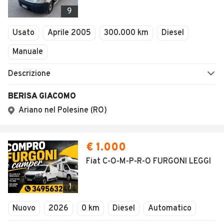
Veicoli Commerciali
9
Concessionari
Usato
Aprile 2005
300.000 km
Diesel
Manuale
Descrizione
BERISA GIACOMO
Ariano nel Polesine (RO)
€ 1.000
Fiat C-O-M-P-R-O FURGONI LEGGI
1
Nuovo
2026
0 km
Diesel
Automatico