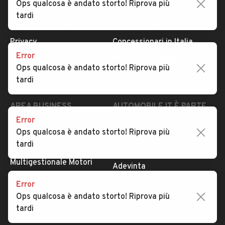
Ops qualcosa è andato storto! Riprova più
Dati identificativi
Tutte le auto usate
tardi
Condizioni generali
Tipi di veicoli
Privacy
Concessionari in Italia
Error
Impostazioni Privacy
Articoli del Magazine
Ops qualcosa è andato storto! Riprova più
Security
Valutazione auto
tardi
AREA BUSINESS
AUTOMOBILE.IT È PARTE
DI ADEVINTA
Error
Registrazione
Ops qualcosa è andato storto! Riprova più
concessionario
subito.it
tardi
Area Business
mobile.de
Multigestionale Motori
Adevinta
Error
Ops qualcosa è andato storto! Riprova più
SEGUICI
tardi