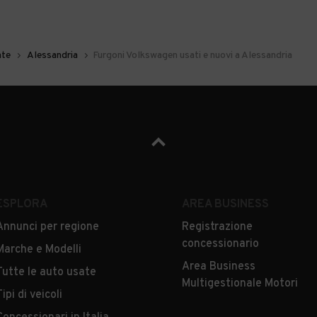
nte
Alessandria
Furgoni Volkswagen usati e nuovi a Alessandria
ESPLORA
AREA BUSINESS
Annunci per regione
Registrazione
concessionario
Marche e Modelli
Area Business
Tutte le auto usate
Multigestionale Motori
Tipi di veicoli