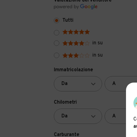
Valutazione del venditore
Tutti
in su
in su
Immatricolazione
Chilometri
C
a
Carburante