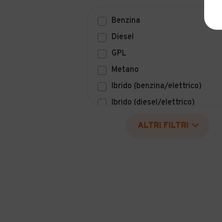
Benzina
Diesel
GPL
Metano
Ibrido (benzina/elettrico)
Ibrido (diesel/elettrico)
Elettrico
ALTRI FILTRI
Idrogeno
Altro