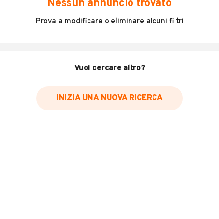
Nessun annuncio trovato
Veicolo da lavoro in buone condizioni generali Citroen
Prova a modificare o eliminare alcuni filtri
jamper
Roberto
MOSTRA NUMERO
Vuoi cercare altro?
INFORMAZIONI VEICOLO
Marca
INIZIA UNA NUOVA RICERCA
Citroën
Immatricolazione
2010
Chilometri
220.000
Carburante