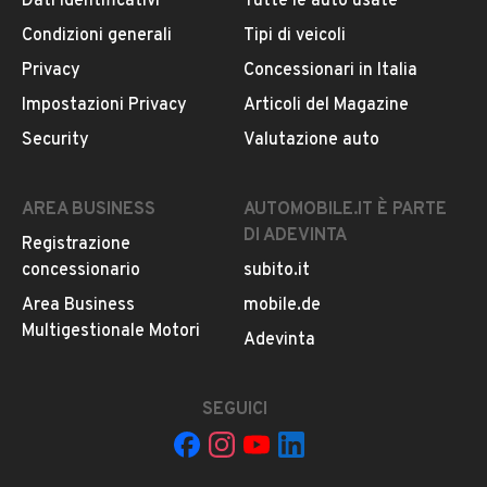
Dati identificativi
Tutte le auto usate
Questo venditore
riceverà un’e-mail di notifica
per
Condizioni generali
Tipi di veicoli
ogni chiamata ricevuta.
Privacy
Concessionari in Italia
Impostazioni Privacy
Articoli del Magazine
CONTATTA IL VENDITORE
Security
Valutazione auto
Il veicolo è ancora disponibile?
AREA BUSINESS
AUTOMOBILE.IT È PARTE
Il prezzo è trattabile?
DI ADEVINTA
Registrazione
Offrite finanziamenti?
concessionario
subito.it
Accettate permute?
Area Business
mobile.de
È possibile vedere più foto?
Multigestionale Motori
Adevinta
Quali sono le condizioni della garanzia?
SEGUICI