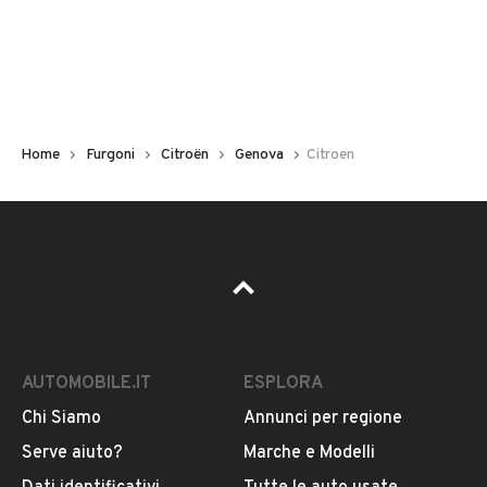
Diesel
Tipologia
VEDI TUTTI
Altro
Home
Furgoni
Citroën
Genova
Citroen
Usato / Nuovo
VENDITORE
Usato
GIACALONE PATRIZIA
Cilindrata
Iscritto da 1 anno
0
VIA WALTER FILLAK, 59/53 / / 51, 16151, 16151,
GENOVA
AUTOMOBILE.IT
ESPLORA
Chi Siamo
Annunci per regione
MOSTRA NUMERO
Serve aiuto?
Marche e Modelli
Notifiche chiamate attive