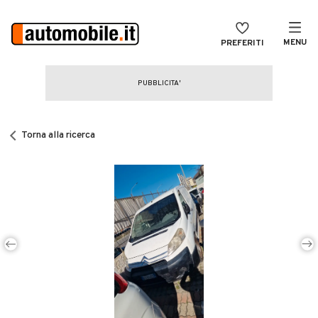
MENU
PREFERITI
CERCA
VENDI
Auto
MAGAZINE
Auto usate
Torna alla ricerca
ACCEDI
Auto Km 0
Auto Nuove
Noleggio a lungo termine
Auto d'epoca
Moto
Camper