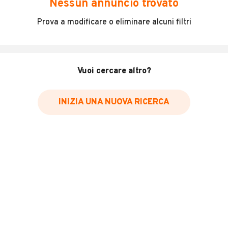
Nessun annuncio trovato
Fiat fiorino 1.3 multjet in ottime condizioni generali pari
Prova a modificare o eliminare alcuni filtri
al nuovo per info
MOSTRA NUMERO
iva esposta
INFORMAZIONI VEICOLO
Vuoi cercare altro?
Marca
Fiat
INIZIA UNA NUOVA RICERCA
Immatricolazione
2016
Chilometri
89.000
Carburante