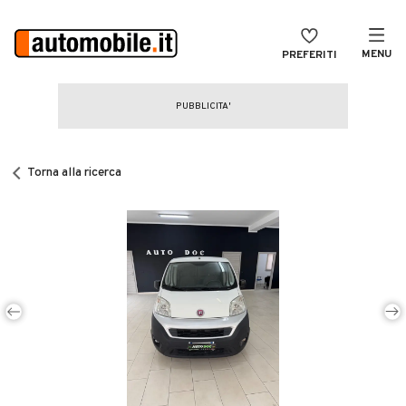
MENU
PREFERITI
CERCA
VENDI
Auto
MAGAZINE
Auto usate
Torna alla ricerca
ACCEDI
Auto Km 0
Auto Nuove
Noleggio a lungo termine
Auto d'epoca
Moto
Camper