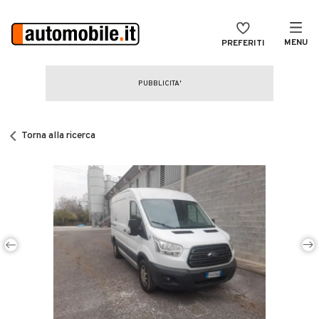
MENU
PREFERITI
CERCA
VENDI
Auto
MAGAZINE
Auto usate
Torna alla ricerca
ACCEDI
Auto Km 0
Auto Nuove
Noleggio a lungo termine
Auto d'epoca
Moto
Camper