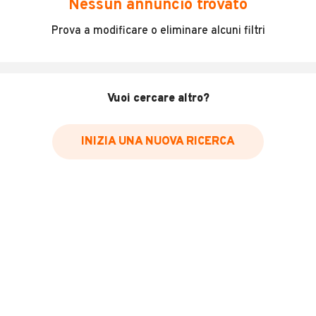
Nessun annuncio trovato
Ford Transit con motore rotto.
Prova a modificare o eliminare alcuni filtri
INFORMAZIONI VEICOLO
Vuoi cercare altro?
Marca
Ford
INIZIA UNA NUOVA RICERCA
Immatricolazione
2019
Chilometri
350.000
Carburante
Diesel