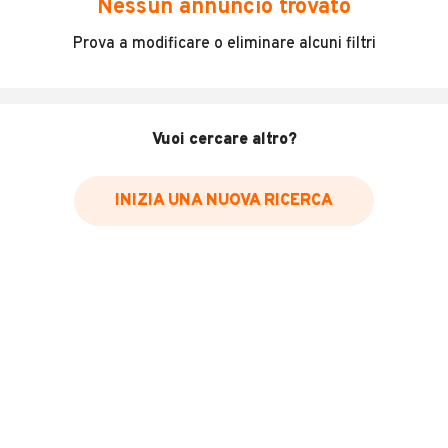
Nessun annuncio trovato
Prova a modificare o eliminare alcuni filtri
OTTIME CONDIZIONI
AUTO GARANTITA E FINANZIABILE
PISTIS MICHELE E MARCELLO E C SNC
INFO
MOSTRA NUMERO
Vuoi cercare altro?
INFORMAZIONI VEICOLO
INIZIA UNA NUOVA RICERCA
Marca
Piaggio
Chilometri
35.000
Immatricolazione
2018