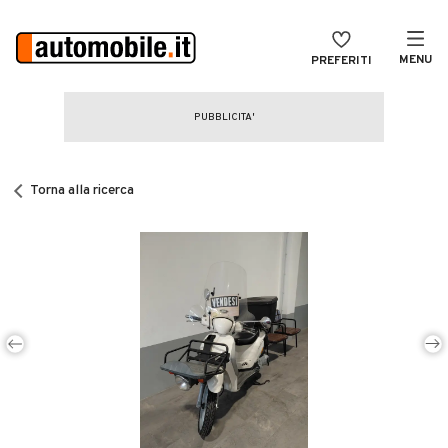
MENU
PREFERITI
CERCA
VENDI
Auto
MAGAZINE
Auto usate
Torna alla ricerca
ACCEDI
Auto Km 0
Auto Nuove
Noleggio a lungo termine
Auto d'epoca
Moto
Camper