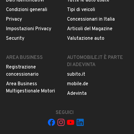
Dati identificativi
Tutte le auto usate
Notifiche chiamate attive
Condizioni generali
Tipi di veicoli
Questo venditore
riceverà un’e-mail di notifica
per
Privacy
Concessionari in Italia
ogni chiamata ricevuta.
Impostazioni Privacy
Articoli del Magazine
Security
Valutazione auto
CONTATTA IL VENDITORE
Il veicolo è ancora disponibile?
AREA BUSINESS
AUTOMOBILE.IT È PARTE
DI ADEVINTA
Il prezzo è trattabile?
Registrazione
concessionario
subito.it
Offrite finanziamenti?
Area Business
mobile.de
Accettate permute?
Multigestionale Motori
Adevinta
È possibile vedere più foto?
Quali sono le condizioni della garanzia?
SEGUICI