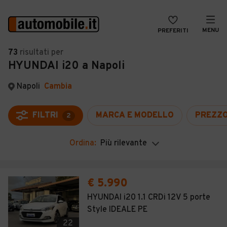
MENU
PREFERITI
CERCA
73
risultati
per
HYUNDAI i20 a Napoli
VENDI
Auto
MAGAZINE
Auto usate
Napoli
Cambia
ACCEDI
Auto Km 0
FILTRI
MARCA E MODELLO
PREZZ
2
Auto Nuove
Ordina:
Più rilevante
Noleggio a lungo termine
Auto d'epoca
€ 5.990
Moto
HYUNDAI i20 1.1 CRDi 12V 5 porte
Style IDEALE PE
Camper
22