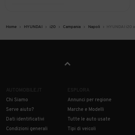
Home
HYUNDAI
i20
Campania
Napoli
HYUNDAI i20 a
AUTOMOBILE.IT
ESPLORA
Chi Siamo
Annunci per regione
Serve aiuto?
Marche e Modelli
Dati identificativi
Tutte le auto usate
Condizioni generali
Tipi di veicoli