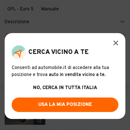
GPL - Euro 5
Manuale
Descrizione
Certificazioni e Garanzie
Storia del veicolo
CERCA VICINO A TE
Consenti ad automobile.it di accedere alla tua
PLURISERVICE S.R.L.S.
posizione e trova
auto in vendita vicino a te
.
Casoria (NA)
NO, CERCA IN TUTTA ITALIA
€ 3.999
USA LA MIA POSIZIONE
Hyundai i20 1.4 CRDi 5p. Sound
Edition
12