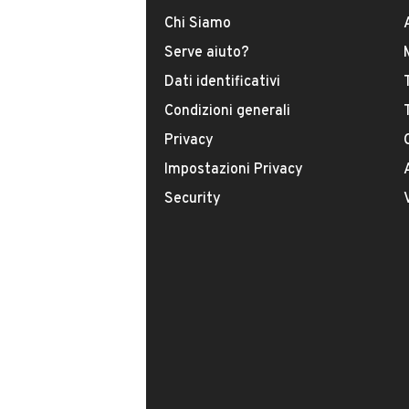
Offrite finanziamenti?
Chi Siamo
È possibile vedere più foto?
Serve aiuto?
Dati identificativi
Condizioni generali
Privacy
Impostazioni Privacy
Security
Il tuo nome:
Il tuo numero di telefono: