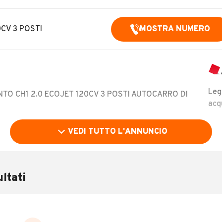
0CV 3 POSTI
MOSTRA NUMERO
Leg
NTO CH1 2.0 ECOJET 120CV 3 POSTI AUTOCARRO DI
acq
VEDI TUTTO L'ANNUNCIO
ltati
acquisto di servizi, senza alcun obbligo di finanziamento
LEGGI TUTTO