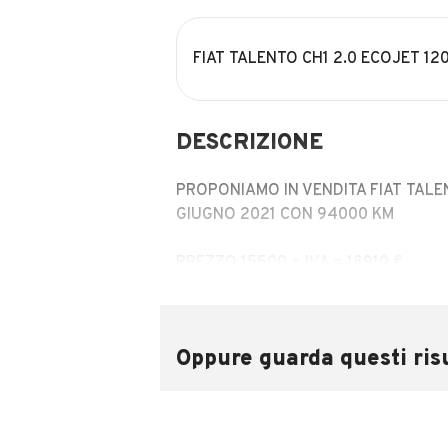
FIAT TALENTO CH1 2.0 ECOJET 12
DESCRIZIONE
PROPONIAMO IN VENDITA FIAT TALE
GIUGNO 2021 CON 94000 KM
PREZZO 15500 + IVA = 18910 €
EURO 6
GUIDABILE DA NEOPATENTATI
Oppure guarda questi risu
PREZZO REALE!
Il prezzo esposto non è vincolato all’
o assicurazione.