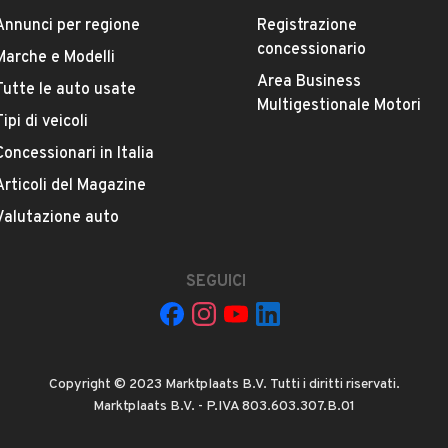
Accettate permute?
Annunci per regione
Registrazione
concessionario
Quali sono le condizioni della garanzia?
Marche e Modelli
Area Business
Tutte le auto usate
Multigestionale Motori
Tipi di veicoli
Concessionari in Italia
Articoli del Magazine
Valutazione auto
La tua mail:
SEGUICI
Copyright © 2023 Marktplaats B.V. Tutti i diritti riservati.
Marktplaats B.V. - P.IVA 803.603.307.B.01