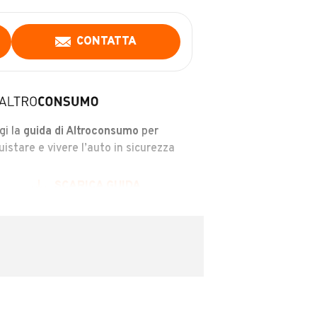
CONTATTA
gi la
guida di Altroconsumo
per
uistare e vivere l’auto in sicurezza
SCARICA GUIDA