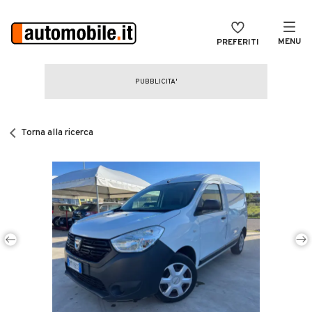
MENU
PREFERITI
CERCA
VENDI
Auto
MAGAZINE
Auto usate
Torna alla ricerca
ACCEDI
Auto Km 0
Auto Nuove
Noleggio a lungo termine
Auto d'epoca
Moto
Camper