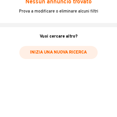
Nessun annuncio trovato
DACIA DOKKER 1.5 dci 90cv del 2018 con soli 150.000 km
Prova a modificare o eliminare alcuni filtri
in eccellenti condizioni generali. Auto di unico
proprietario, bollo e revisione ok, gomme all’80% e
distribuzione eseguita a 117.000 km. Spazioso e
versatile, ottimo compagno di lavoro con facilità di calici
Vuoi cercare altro?
e scarico anche grazie al portellone laterale.
Climatizzato, vetri elettrici e chiusura centralizzata a
distanza, doppie chiavi presenti.
INIZIA UNA NUOVA RICERCA
€9.000,00 I.V.A compresa
GARANZIA 12 MESI
LEGGI TUTTO
POSSIBILITÀ DI FINANZIAMENTO
Info:
MOSTRA NUMERO
INFORMAZIONI VEICOLO
Marca
Dacia