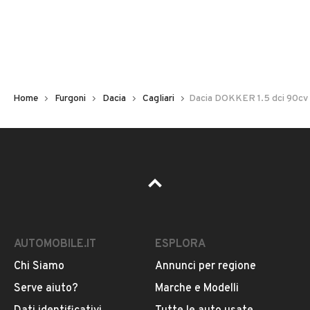
Immatricolazione
2018
Chilometri
150.000
Home
Furgoni
Dacia
Cagliari
Dacia DOKKER 1.5 dci 90cv
Carburante
Diesel
Potenza
VEDI TUTTI
66 kW (89 CV)
AUTOMOBILE.IT
ESPLORA
Tipologia
VENDITORE
Altro
Chi Siamo
Annunci per regione
Serve aiuto?
Marche e Modelli
ALESSANDRO PITZALIS AUTOMOBILI
Usato / Nuovo