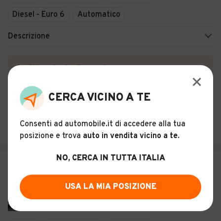
Diesel - Euro 6
Automatico
Descrizione
Certificazioni e Garanzie
Storia del veicolo
CERCA VICINO A TE
NEW CARS S.R.L.
Consenti ad automobile.it di accedere alla tua
Ghilarza (OR)
posizione e trova
auto in vendita vicino a te
.
NO, CERCA IN TUTTA ITALIA
€ 20.900
Iveco Daily 35S14Sa8V 2.3Hpt Plm-
USA LA MIA POSIZIONE
Tm Hi-Ma
18