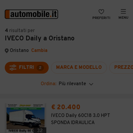
MENU
PREFERITI
CERCA
4
risultati
per
IVECO Daily a Oristano
VENDI
Auto
MAGAZINE
Auto usate
Oristano
Cambia
ACCEDI
Auto Km 0
FILTRI
MARCA E MODELLO
PREZZ
2
Auto Nuove
Ordina:
Più rilevante
Noleggio a lungo termine
Auto d'epoca
€ 20.400
Moto
IVECO Daily 60C18 3.0 HPT
SPONDA IDRAULICA
Camper
32