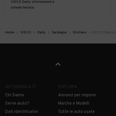
IVECO Daily: informazioni e
scheda tecnica
Home
IVECO
Daily
Sardegna
Oristano
IVECO Daily a 
AUTOMOBILE.IT
ESPLORA
Chi Siamo
Annunci per regione
Serve aiuto?
Marche e Modelli
Dati identificativi
Tutte le auto usate