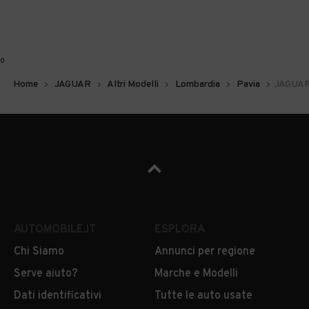
0
Home
JAGUAR
Altri Modelli
Lombardia
Pavia
JAGUAR 
AUTOMOBILE.IT
ESPLORA
Chi Siamo
Annunci per regione
Serve aiuto?
Marche e Modelli
Dati identificativi
Tutte le auto usate