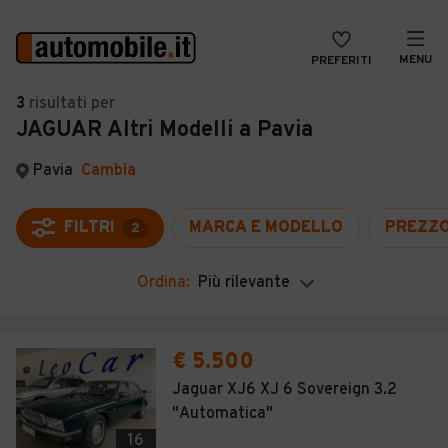
MENU
PREFERITI
CERCA
3
risultati
per
JAGUAR Altri Modelli a Pavia
VENDI
Auto
MAGAZINE
Auto usate
Pavia
Cambia
ACCEDI
Auto Km 0
FILTRI
MARCA E MODELLO
PREZZ
2
Auto Nuove
Ordina:
Più rilevante
Noleggio a lungo termine
Auto d'epoca
€ 5.500
Moto
Jaguar XJ6 XJ 6 Sovereign 3.2
"Automatica"
Camper
16