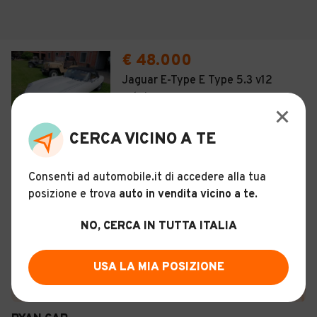
€ 48.000
Jaguar E-Type E Type 5.3 v12
cabrio
15
CERCA VICINO A TE
Usato
Maggio 1970
80.000 km
Benzina
Manuale
Consenti ad automobile.it di accedere alla tua
posizione e trova
auto in vendita vicino a te
.
Descrizione
NO, CERCA IN TUTTA ITALIA
Certificazioni e Garanzie
USA LA MIA POSIZIONE
Storia del veicolo