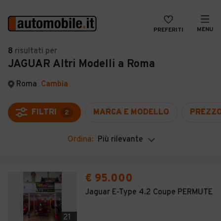
MENU
PREFERITI
CERCA
8
risultati
per
JAGUAR Altri Modelli a Roma
VENDI
Auto
MAGAZINE
Auto usate
Roma
Cambia
ACCEDI
Auto Km 0
FILTRI
MARCA E MODELLO
PREZZ
2
Auto Nuove
Ordina:
Più rilevante
Noleggio a lungo termine
Auto d'epoca
€ 95.000
Moto
Jaguar E-Type 4.2 Coupe PERMUTE
Camper
21