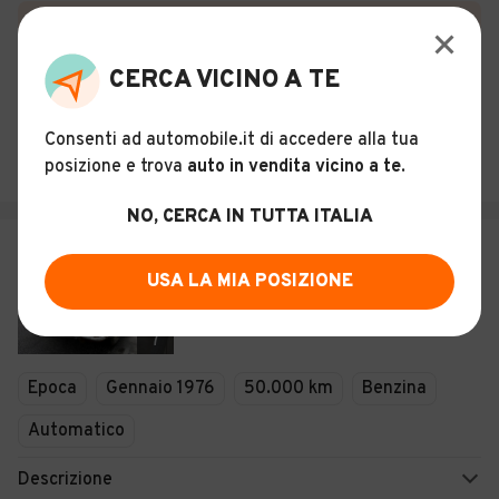
Certificazioni e Garanzie
Storia del veicolo
CERCA VICINO A TE
BARBETTI MOTORS
Consenti ad automobile.it di accedere alla tua
posizione e trova
auto in vendita vicino a te
.
Capena (RM)
NO, CERCA IN TUTTA ITALIA
€ 27.000
USA LA MIA POSIZIONE
Jaguar XJ12 5.3 v12
7
Epoca
Gennaio 1976
50.000 km
Benzina
Automatico
Descrizione