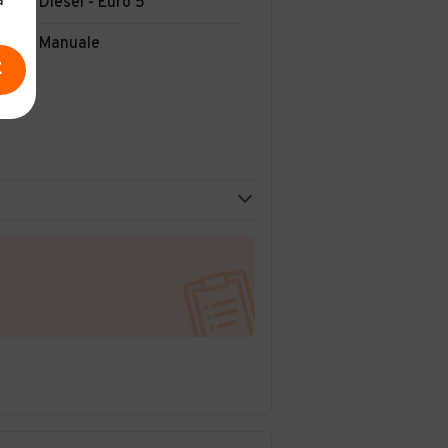
a
Diesel - Euro 5
Manuale
E