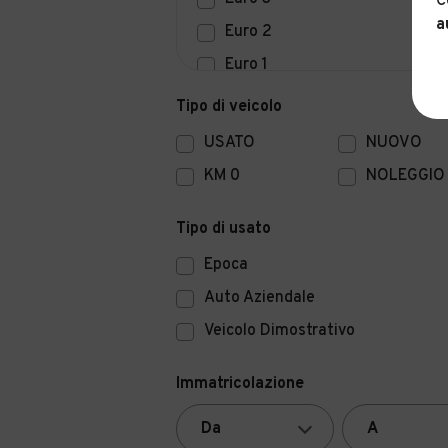
C
a
Euro 2
Euro 1
Euro 0
Tipo di veicolo
USATO
NUOVO
KM 0
NOLEGGIO
Tipo di usato
Epoca
Auto Aziendale
Veicolo Dimostrativo
Immatricolazione