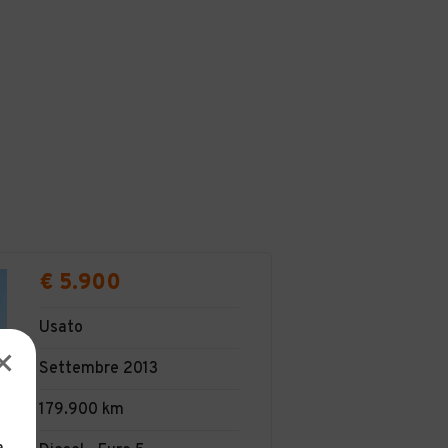
€ 5.900
Usato
Settembre 2013
179.900 km