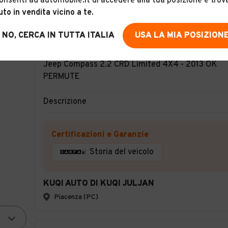
onsenti ad automobile.it di accedere alla tua posizione e trov
uto in vendita vicino a te
.
NO, CERCA IN TUTTA ITALIA
USA LA MIA POSIZION
16
Jeep Compass 2.2 CRD Limited 4X4 - 2013 OK
PERMUTE
Descrizione
Certificazioni e Garanzie
Storia del veicolo
KUQI AUTO DI KUQI JULJAN
Piacenza (PC)