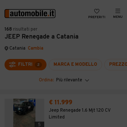
MENU
PREFERITI
CERCA
168
risultati
per
JEEP Renegade a Catania
VENDI
Auto
MAGAZINE
Auto usate
Catania
Cambia
ACCEDI
Auto Km 0
FILTRI
MARCA E MODELLO
PREZZ
2
Auto Nuove
Ordina:
Più rilevante
Noleggio a lungo termine
Auto d'epoca
€ 11.999
Moto
Jeep Renegade 1.6 Mjt 120 CV
Limited
Camper
5