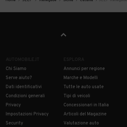
Home
JEEP
Renegade
Sicilia
Catania
JEEP Renegade 
AUTOMOBILE.IT
ESPLORA
Chi Siamo
Annunci per regione
Serve aiuto?
Marche e Modelli
Dati identificativi
Tutte le auto usate
Condizioni generali
Tipi di veicoli
Privacy
Concessionari in Italia
Impostazioni Privacy
Articoli del Magazine
Security
Valutazione auto