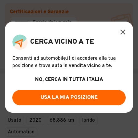
Certificazioni e Garanzie
Storia del veicolo
CERCA VICINO A TE
Europ Service Srl
4,4
(
44
)
Consenti ad automobile.it di accedere alla tua
Zafferana Etnea (CT)
posizione e trova
auto in vendita vicino a te
.
NO, CERCA IN TUTTA ITALIA
€ 19.499
Jeep Renegade 1.3 t4 phev Limited
USA LA MIA POSIZIONE
190CV 4xe
27
Usato
2020
68.886 km
Ibrido
Automatico