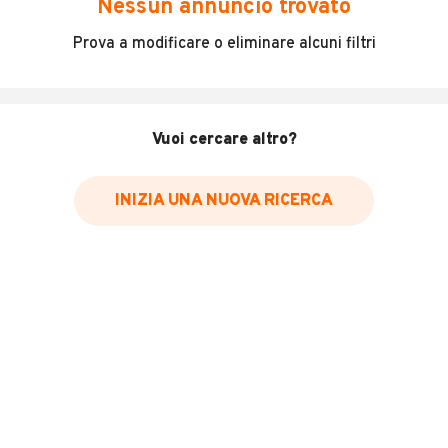
Nessun annuncio trovato
Bmw R 1250 RT Completa di accessori, Tagliandi BMW.
Prova a modificare o eliminare alcuni filtri
Perfetta!!!
INFORMAZIONI VEICOLO
Vuoi cercare altro?
Marca
Bmw
INIZIA UNA NUOVA RICERCA
Chilometri
53.966
Immatricolazione
2019
Cambio