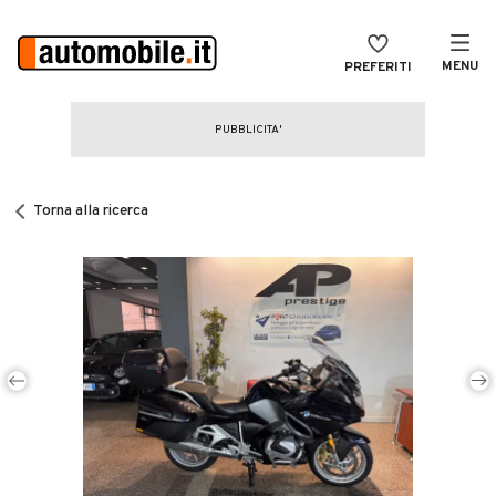
MENU
PREFERITI
CERCA
VENDI
Auto
MAGAZINE
Auto usate
Torna alla ricerca
ACCEDI
Auto Km 0
Auto Nuove
Noleggio a lungo termine
Auto d'epoca
Moto
Camper