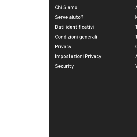
Chi Siamo
CONTATTA IL VENDITORE
Serve aiuto?
Dati identificativi
Il veicolo è ancora disponibile?
Condizioni generali
Offrite finanziamenti?
Privacy
È possibile vedere più foto?
Impostazioni Privacy
Security
Il tuo nome: