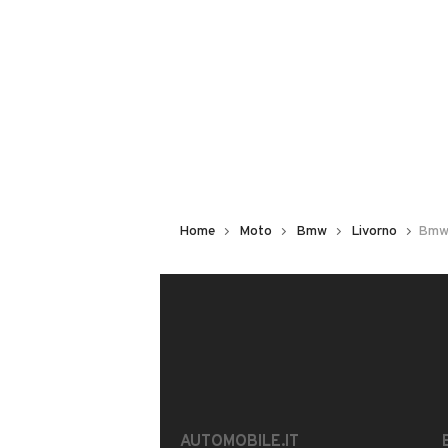
74 kW (100 CV)
L'AUTOMOBILE SRL
Altro
Iscritto da 4 anni
ABS
Accensione elettrica
Bauletto
Valutazione del venditore
Marmitta catalitica
Scopri cosa dicono gli utenti di 
Parabrezza
LEGGI LE RECENSIONI
Home
Moto
Bmw
Livorno
Bmw
VIALE K. WOJTYLA, 9/A, 56043,
MOSTRA NUMERO
Risponde al 13% delle chiamate
Questo venditore
riceverà un’e-ma
puoi anche
scrivergli qui.
AUTOMOBILE.IT