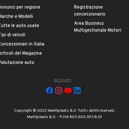
Annunci per regione
Registrazione
concessionario
Marche e Modelli
Area Business
Tutte le auto usate
Il prezzo è trattabile?
Multigestionale Motori
Tipi di veicoli
Accettate permute?
Concessionari in Italia
Quali sono le condizioni della garanzia?
Articoli del Magazine
Valutazione auto
SEGUICI
La tua mail:
Copyright © 2023 Marktplaats B.V. Tutti i diritti riservati.
Marktplaats B.V. - P.IVA 803.603.307.B.01