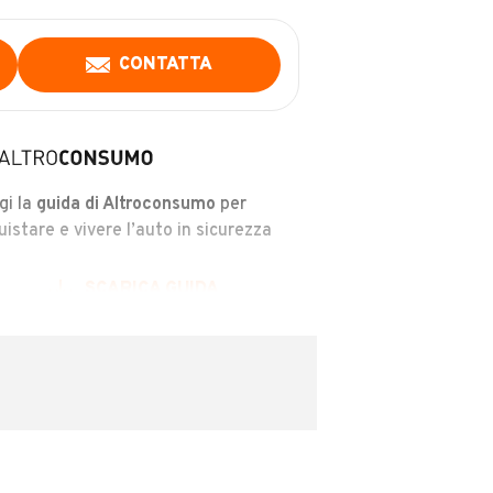
CONTATTA
gi la
guida di Altroconsumo
per
uistare e vivere l’auto in sicurezza
SCARICA GUIDA