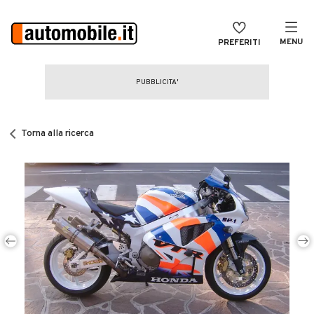
MENU
PREFERITI
CERCA
VENDI
Auto
MAGAZINE
Auto usate
Torna alla ricerca
ACCEDI
Auto Km 0
Auto Nuove
Noleggio a lungo termine
Auto d'epoca
Moto
Camper