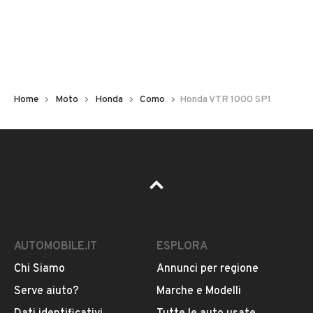
Chilometri
32.000
Immatricolazione
2001
Home
Moto
Honda
Como
Honda VTR 1000 SP1
Cambio
Cambio manuale
Carburante
VEDI TUTTI
Benzina
AUTOMOBILE.IT
ESPLORA
Cilindrata
VENDITORE
999
Chi Siamo
Annunci per regione
Serve aiuto?
Marche e Modelli
Autosalone Car Srl
Tipologia