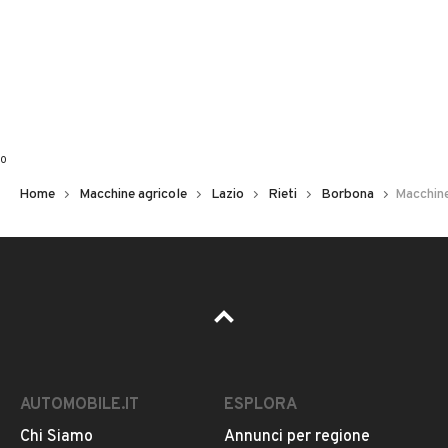
0
Home
Macchine agricole
Lazio
Rieti
Borbona
Macchine
AUTOMOBILE.IT
ESPLORA
Chi Siamo
Annunci per regione