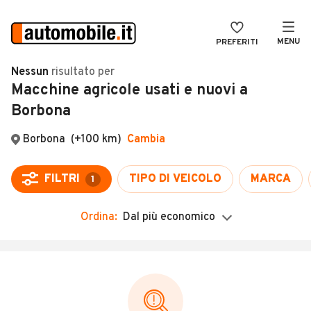
MENU
PREFERITI
CERCA
Nessun
risultato
per
Macchine agricole usati e nuovi a
VENDI
Auto
Borbona
MAGAZINE
Auto usate
Borbona
(+100 km)
Cambia
ACCEDI
Auto Km 0
Auto Nuove
FILTRI
TIPO DI VEICOLO
MARCA
1
Noleggio a lungo termine
Ordina:
Dal più economico
Auto d'epoca
Moto
Camper