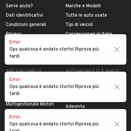
Serve aiuto?
Marche e Modelli
Dati identificativi
Tutte le auto usate
Condizioni generali
Tipi di veicoli
Privacy
Concessionari in Italia
Error
Impostazioni Privacy
Articoli del Magazine
Ops qualcosa è andato storto! Riprova più
Security
Valutazione auto
tardi
AREA BUSINESS
AUTOMOBILE.IT È PARTE
DI ADEVINTA
Error
Registrazione
Ops qualcosa è andato storto! Riprova più
concessionario
subito.it
tardi
Area Business
mobile.de
Multigestionale Motori
Adevinta
Error
Ops qualcosa è andato storto! Riprova più
SEGUICI