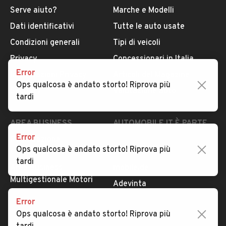
Serve aiuto?
Marche e Modelli
Dati identificativi
Tutte le auto usate
Condizioni generali
Tipi di veicoli
Privacy
Concessionari in Italia
Error
Impostazioni Privacy
Articoli del Magazine
Ops qualcosa è andato storto! Riprova più
Security
Valutazione auto
tardi
AREA BUSINESS
AUTOMOBILE.IT È PARTE
DI ADEVINTA
Error
Registrazione
Ops qualcosa è andato storto! Riprova più
concessionario
subito.it
tardi
Area Business
mobile.de
Multigestionale Motori
Adevinta
Error
Ops qualcosa è andato storto! Riprova più
SEGUICI