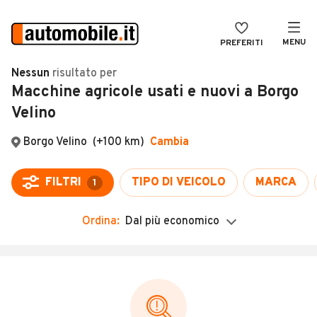
MENU
PREFERITI
CERCA
Nessun
risultato
per
Macchine agricole usati e nuovi a Borgo
VENDI
Auto
Velino
MAGAZINE
Auto usate
Borgo Velino
(+100 km)
Cambia
ACCEDI
Auto Km 0
Auto Nuove
FILTRI
TIPO DI VEICOLO
MARCA
1
Noleggio a lungo termine
Ordina:
Dal più economico
Auto d'epoca
Moto
Camper