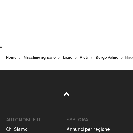
0
Home
Macchine agricole
Lazio
Rieti
Borgo Velino
Macc
AUTOMOBILE.IT
ESPLORA
Chi Siamo
Annunci per regione