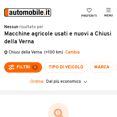
MENU
PREFERITI
CERCA
Nessun
risultato
per
Macchine agricole usati e nuovi a Chiusi
VENDI
Auto
della Verna
MAGAZINE
Auto usate
Chiusi della Verna
(+100 km)
Cambia
ACCEDI
Auto Km 0
Auto Nuove
FILTRI
TIPO DI VEICOLO
MARCA
1
Noleggio a lungo termine
Ordina:
Dal più economico
Auto d'epoca
Moto
Camper