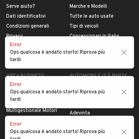
Serve aiuto?
Marche e Modelli
Dati identificativi
Tutte le auto usate
Condizioni generali
Tipi di veicoli
Privacy
Concessionari in Italia
Error
Impostazioni Privacy
Articoli del Magazine
Ops qualcosa è andato storto! Riprova più
Security
Valutazione auto
tardi
AREA BUSINESS
AUTOMOBILE.IT È PARTE
DI ADEVINTA
Error
Registrazione
Ops qualcosa è andato storto! Riprova più
concessionario
subito.it
tardi
Area Business
mobile.de
Multigestionale Motori
Adevinta
Error
Ops qualcosa è andato storto! Riprova più
SEGUICI