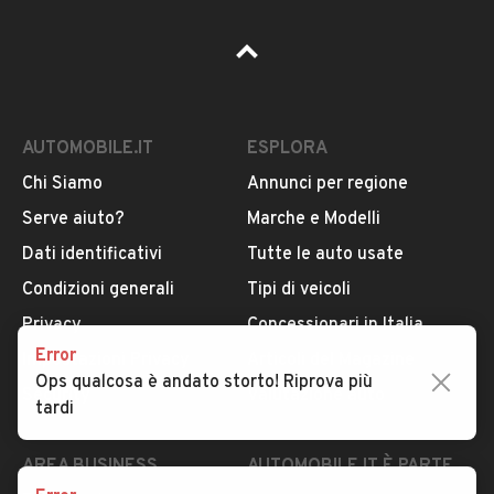
AUTOMOBILE.IT
ESPLORA
Chi Siamo
Annunci per regione
Error
Serve aiuto?
Marche e Modelli
Ops qualcosa è andato storto! Riprova più
Dati identificativi
Tutte le auto usate
tardi
Condizioni generali
Tipi di veicoli
Privacy
Concessionari in Italia
Error
Impostazioni Privacy
Articoli del Magazine
Ops qualcosa è andato storto! Riprova più
Security
Valutazione auto
tardi
AREA BUSINESS
AUTOMOBILE.IT È PARTE
DI ADEVINTA