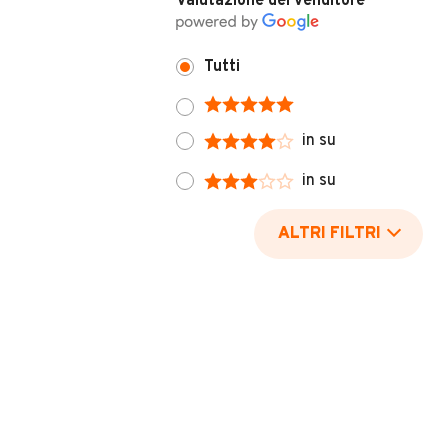
Valutazione del venditore
Tutti
in su
in su
ALTRI FILTRI