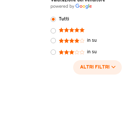
Valutazione del venditore
Tutti
in su
in su
ALTRI FILTRI