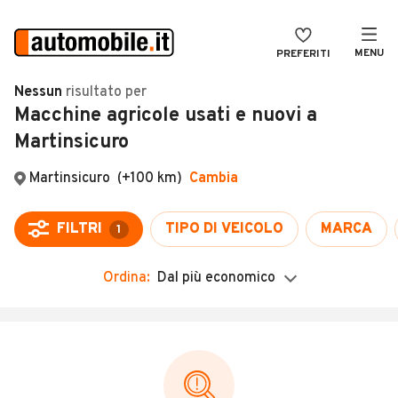
MENU
PREFERITI
CERCA
Nessun
risultato
per
Macchine agricole usati e nuovi a
VENDI
Auto
Martinsicuro
MAGAZINE
Auto usate
Martinsicuro
(+100 km)
Cambia
ACCEDI
Auto Km 0
Auto Nuove
FILTRI
TIPO DI VEICOLO
MARCA
1
Noleggio a lungo termine
Ordina:
Dal più economico
Auto d'epoca
Moto
Camper