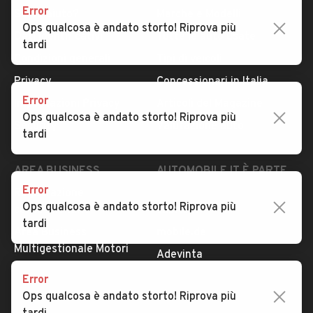
Error
Serve aiuto?
Marche e Modelli
Ops qualcosa è andato storto! Riprova più
Dati identificativi
Tutte le auto usate
tardi
Condizioni generali
Tipi di veicoli
Privacy
Concessionari in Italia
Error
Impostazioni Privacy
Articoli del Magazine
Ops qualcosa è andato storto! Riprova più
Security
Valutazione auto
tardi
AREA BUSINESS
AUTOMOBILE.IT È PARTE
DI ADEVINTA
Error
Registrazione
Ops qualcosa è andato storto! Riprova più
concessionario
subito.it
tardi
Area Business
mobile.de
Multigestionale Motori
Adevinta
Error
Ops qualcosa è andato storto! Riprova più
SEGUICI