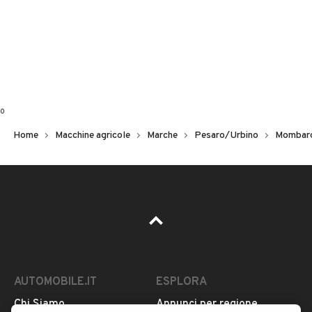
0
Home
Macchine agricole
Marche
Pesaro/Urbino
Mombaro
AUTOMOBILE.IT
ESPLORA
Chi Siamo
Annunci per regione