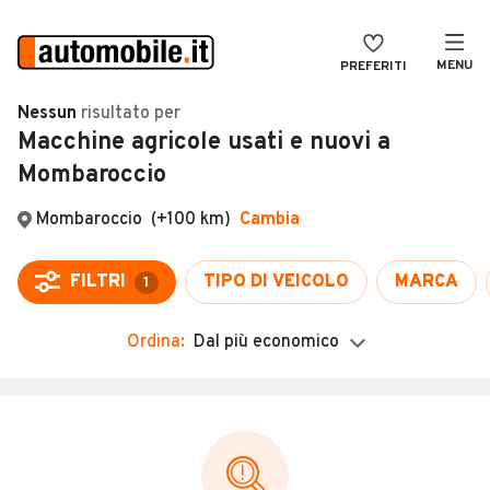
MENU
PREFERITI
CERCA
Nessun
risultato
per
Macchine agricole usati e nuovi a
VENDI
Auto
Mombaroccio
MAGAZINE
Auto usate
Mombaroccio
(+100 km)
Cambia
ACCEDI
Auto Km 0
Auto Nuove
FILTRI
TIPO DI VEICOLO
MARCA
1
Noleggio a lungo termine
Ordina:
Dal più economico
Auto d'epoca
Moto
Camper