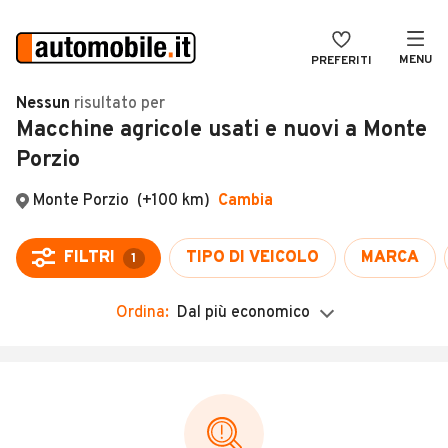
MENU
PREFERITI
CERCA
Nessun
risultato
per
Macchine agricole usati e nuovi a Monte
VENDI
Auto
Porzio
MAGAZINE
Auto usate
Monte Porzio
(+100 km)
Cambia
ACCEDI
Auto Km 0
Auto Nuove
FILTRI
TIPO DI VEICOLO
MARCA
1
Noleggio a lungo termine
Ordina:
Dal più economico
Auto d'epoca
Moto
Camper