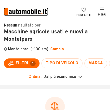
MENU
PREFERITI
CERCA
Nessun
risultato
per
Macchine agricole usati e nuovi a
VENDI
Auto
Montelparo
MAGAZINE
Auto usate
Montelparo
(+100 km)
Cambia
ACCEDI
Auto Km 0
Auto Nuove
FILTRI
TIPO DI VEICOLO
MARCA
1
Noleggio a lungo termine
Ordina:
Dal più economico
Auto d'epoca
Moto
Camper