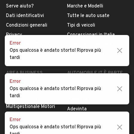
Serve aiuto?
Marche e Modelli
Dati identificativi
Tutte le auto usate
Condizioni generali
Tipi di veicoli
Privacy
Concessionari in Italia
Error
Impostazioni Privacy
Articoli del Magazine
Ops qualcosa è andato storto! Riprova più
Security
Valutazione auto
tardi
AREA BUSINESS
AUTOMOBILE.IT È PARTE
DI ADEVINTA
Error
Registrazione
Ops qualcosa è andato storto! Riprova più
concessionario
subito.it
tardi
Area Business
mobile.de
Multigestionale Motori
Adevinta
Error
Ops qualcosa è andato storto! Riprova più
SEGUICI