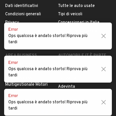
Dati identificativi
Tutte le auto usate
Condizioni generali
Tipi di veicoli
Privacy
Concessionari in Italia
Error
Impostazioni Privacy
Articoli del Magazine
Ops qualcosa è andato storto! Riprova più
Security
Valutazione auto
tardi
AREA BUSINESS
AUTOMOBILE.IT È PARTE
DI ADEVINTA
Error
Registrazione
Ops qualcosa è andato storto! Riprova più
concessionario
subito.it
tardi
Area Business
mobile.de
Multigestionale Motori
Adevinta
Error
Ops qualcosa è andato storto! Riprova più
SEGUICI
tardi