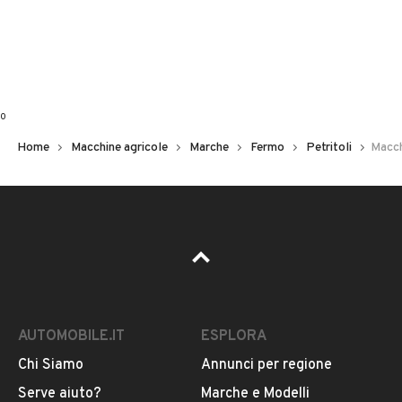
0
Home
Macchine agricole
Marche
Fermo
Petritoli
Macchi
AUTOMOBILE.IT
ESPLORA
Chi Siamo
Annunci per regione
Serve aiuto?
Marche e Modelli