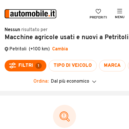
MENU
PREFERITI
CERCA
Nessun
risultato
per
Macchine agricole usati e nuovi a Petritoli
VENDI
Auto
MAGAZINE
Auto usate
Petritoli
(+100 km)
Cambia
ACCEDI
Auto Km 0
FILTRI
TIPO DI VEICOLO
MARCA
1
Auto Nuove
Ordina:
Dal più economico
Noleggio a lungo termine
Auto d'epoca
Moto
Camper