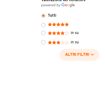
Valutazione del venditore
Tutti
in su
in su
ALTRI FILTRI