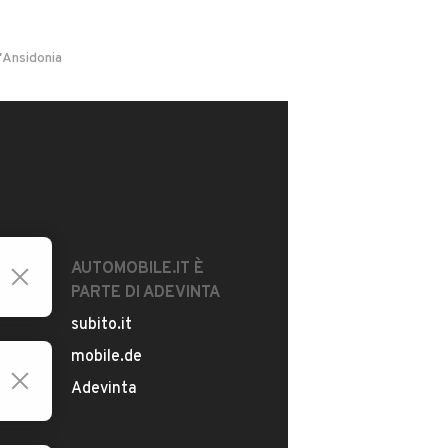
d'Ansidonia
AUTOMOBILE.IT È
PARTE DI ADEVINTA
subito.it
mobile.de
Adevinta