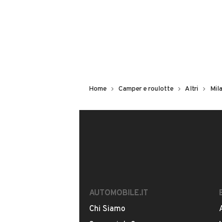
SP,128, 20013, Magenta
MOSTRA NUMERO
CONTATTA IL VENDITORE
Home
Camper e roulotte
Altri
Mil
Il veicolo è ancora disponibile?
Offrite finanziamenti?
È possibile vedere più foto?
AUTOMOBILE.IT
Chi Siamo