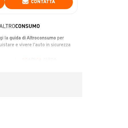
CONTATTA
gi la
guida di Altroconsumo
per
uistare e vivere l’auto in sicurezza
SCARICA GUIDA