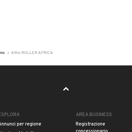
ano
Altro ROLLER AFRICA
Il prezzo è trattabile?
Accettate permute?
Quali sono le condizioni della garanzia?
ESPLORA
AREA BUSINESS
Annunci per regione
Registrazione
concessionario