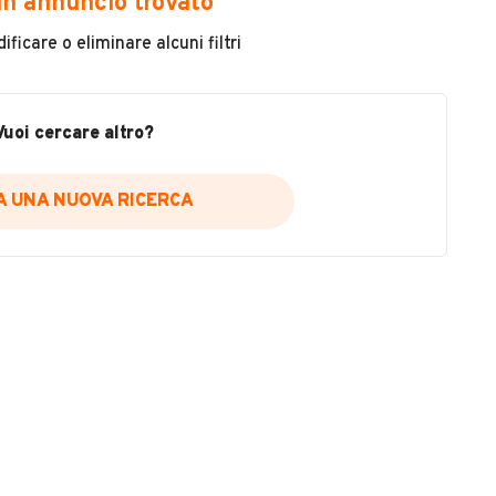
n annuncio trovato
ficare o eliminare alcuni filtri
Immatricolazione
1997
Vuoi cercare altro?
Cambio
Cambio automatico
IA UNA NUOVA RICERCA
TA S.R.L.
no