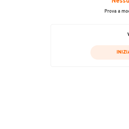
INFORMAZIONI VEICOLO
Nessu
Prova a modi
Marca
Altri
Tipologia
Roulotte
INIZ
Colore
Argento
VENDITORE
CAMPING SPORT MAGEN
Iscritto da meno di un an