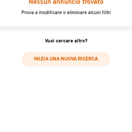
Nessun annuncio trovato
MOTORE REVISIONATO 10MILA KM, PNEUMATICI NUOVI,
Prova a modificare o eliminare alcuni filtri
BATTERIA NUOVA, TAGLIANDO ESEGUITO
INFORMAZIONI VEICOLO
Vuoi cercare altro?
Marca
Aprilia
INIZIA UNA NUOVA RICERCA
Chilometri
76.000
Immatricolazione
2004
Cambio