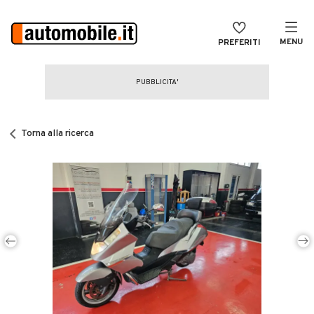
MENU
PREFERITI
CERCA
VENDI
Auto
MAGAZINE
Auto usate
Torna alla ricerca
ACCEDI
Auto Km 0
Auto Nuove
Noleggio a lungo termine
Auto d'epoca
Moto
Camper