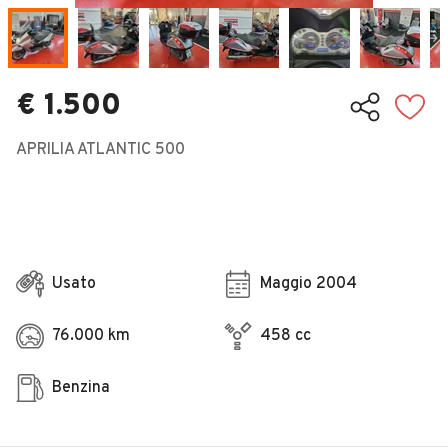
Veicoli Commerciali
Concessionari
€ 1.500
APRILIA ATLANTIC 500
Usato
Maggio 2004
76.000 km
458 cc
Benzina