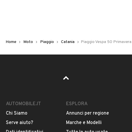
Immatricolazione
2026
Cambio
Cambio automatico
Home
Moto
Piaggio
Catania
Piaggio Vespa 50 Primaver
Carburante
Benzina
Cilindrata
VEDI TUTTI
50
AUTOMOBILE.IT
ESPLORA
Tipologia
VENDITORE
Motorino / Ciclomotore
Chi Siamo
Annunci per regione
Serve aiuto?
Marche e Modelli
PUGLISI CAR S.R.L.S.
Colore