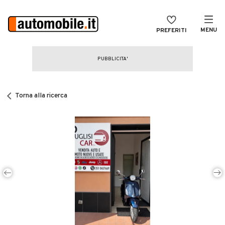
MENU
PREFERITI
CERCA
VENDI
Auto
MAGAZINE
Auto usate
Torna alla ricerca
ACCEDI
Auto Km 0
Auto Nuove
Noleggio a lungo termine
Auto d'epoca
Moto
Camper