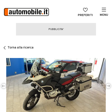
MENU
PREFERITI
CERCA
VENDI
Auto
MAGAZINE
Auto usate
Torna alla ricerca
ACCEDI
Auto Km 0
Auto Nuove
Noleggio a lungo termine
Auto d'epoca
Moto
Camper