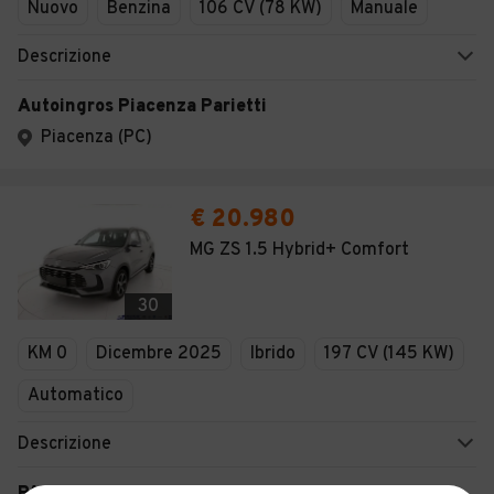
Nuovo
Benzina
106 CV (78 KW)
Manuale
Descrizione
Autoingros Piacenza Parietti
Piacenza (PC)
€ 20.980
MG ZS 1.5 Hybrid+ Comfort
30
KM 0
Dicembre 2025
Ibrido
197 CV (145 KW)
Automatico
Descrizione