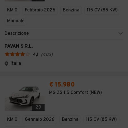
Veicoli Commerciali
KM 0
Febbraio 2026
Benzina
115 CV (85 KW)
Concessionari
Manuale
Descrizione
PAVAN S.R.L.
4,1
(
403
)
Italia
€ 15.980
MG ZS 1.5 Comfort (NEW)
29
KM 0
Gennaio 2026
Benzina
115 CV (85 KW)