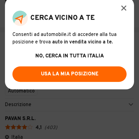
PAVAN S.R.L.
4,1
(
403
)
CERCA VICINO A TE
Italia
Consenti ad automobile.it di accedere alla tua
€ 20.980
posizione e trova
auto in vendita vicino a te
.
MG ZS 1.5 Hybrid+ Comfort
NO, CERCA IN TUTTA ITALIA
31
USA LA MIA POSIZIONE
KM 0
Ottobre 2025
Ibrido
197 CV (145 KW)
Automatico
Descrizione
PAVAN S.R.L.
4,1
(
403
)
Italia