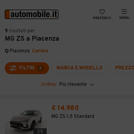
MENU
PREFERITI
CERCA
9
risultati
per
MG ZS a Piacenza
VENDI
Auto
MAGAZINE
Auto usate
Piacenza
Cambia
ACCEDI
Auto Km 0
FILTRI
MARCA E MODELLO
PREZZ
2
Auto Nuove
Ordina:
Più rilevante
Noleggio a lungo termine
Auto d'epoca
€ 14.980
Moto
MG ZS 1.5 Standard
Camper
29