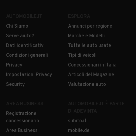
AUTOMOBILE.IT
ESPLORA
Chi Siamo
Annunci per regione
Serve aiuto?
Marche e Modelli
Dati identificativi
Tutte le auto usate
Condizioni generali
Tipi di veicoli
Privacy
Concessionari in Italia
Impostazioni Privacy
Articoli del Magazine
Security
Valutazione auto
AREA BUSINESS
AUTOMOBILE.IT È PARTE
DI ADEVINTA
Registrazione
concessionario
subito.it
Area Business
mobile.de