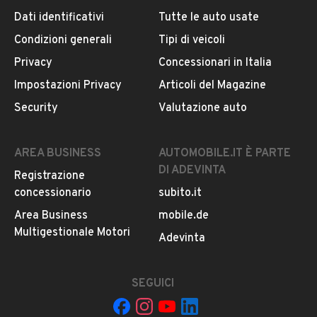
Cilindrata
Dati identificativi
Tutte le auto usate
Iscritto da meno di un anno
0 cm³
Condizioni generali
Tipi di veicoli
VIALE ANDREA DORIA, 46/50, 20124, Milano
Privacy
Concessionari in Italia
Impostazioni Privacy
Articoli del Magazine
MOSTRA NUMERO
Security
Valutazione auto
CONTATTA IL VENDITORE
AREA BUSINESS
AUTOMOBILE.IT È PARTE
DI ADEVINTA
Registrazione
Il veicolo è ancora disponibile?
concessionario
subito.it
Il prezzo è trattabile?
Area Business
mobile.de
Offrite finanziamenti?
Multigestionale Motori
Adevinta
Accettate permute?
È possibile vedere più foto?
SEGUICI
Quali sono le condizioni della garanzia?