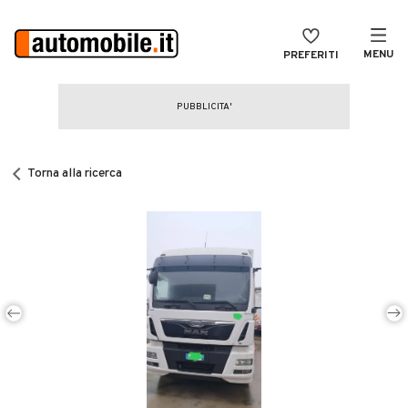
MENU
PREFERITI
CERCA
VENDI
Auto
MAGAZINE
Auto usate
Torna alla ricerca
ACCEDI
Auto Km 0
Auto Nuove
Noleggio a lungo termine
Auto d'epoca
Moto
Camper