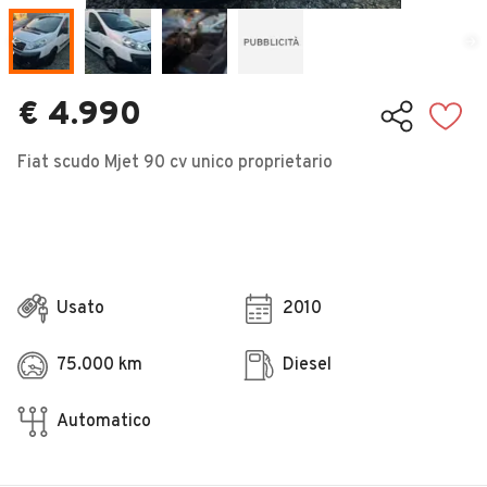
Veicoli Commerciali
Concessionari
€ 4.990
Fiat scudo Mjet 90 cv unico proprietario
Usato
2010
75.000 km
Diesel
Automatico