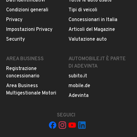
Dati identificativi
Tutte le auto usate
Iscritto da meno di un anno
0
Condizioni generali
Tipi di veicoli
Moncalieri, Italia, 10024, Moncalieri
Privacy
Concessionari in Italia
Impostazioni Privacy
Articoli del Magazine
MOSTRA NUMERO
Security
Valutazione auto
CONTATTA IL VENDITORE
AREA BUSINESS
AUTOMOBILE.IT È PARTE
DI ADEVINTA
Registrazione
Il veicolo è ancora disponibile?
concessionario
subito.it
Il prezzo è trattabile?
Area Business
mobile.de
Offrite finanziamenti?
Multigestionale Motori
Adevinta
Accettate permute?
È possibile vedere più foto?
SEGUICI
Quali sono le condizioni della garanzia?