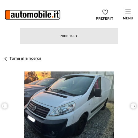
MENU
PREFERITI
CERCA
VENDI
Auto
MAGAZINE
Auto usate
Torna alla ricerca
ACCEDI
Auto Km 0
Auto Nuove
Noleggio a lungo termine
Auto d'epoca
Moto
Camper