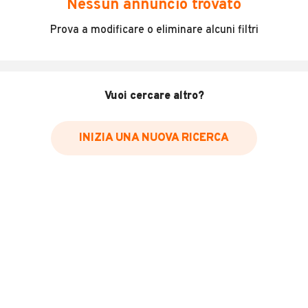
Nessun annuncio trovato
BUONE CONDIZIONI GENERALI, MECCANICA OK, NICO
Prova a modificare o eliminare alcuni filtri
MOSTRA NUMERO
INFORMAZIONI VEICOLO
Vuoi cercare altro?
Marca
Mercedes-benz
INIZIA UNA NUOVA RICERCA
Immatricolazione
2010
Chilometri
350.000
Carburante