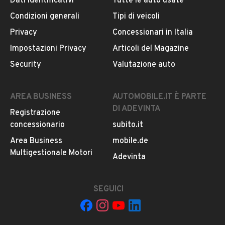
Dati identificativi
Tutte le auto usate
ogni chiamata ricevuta.
Condizioni generali
Tipi di veicoli
Privacy
Concessionari in Italia
CONTATTA IL VENDITORE
Impostazioni Privacy
Articoli del Magazine
Il veicolo è ancora disponibile?
Security
Valutazione auto
Il prezzo è trattabile?
Offrite finanziamenti?
AREA BUSINESS
AUTOMOBILE.IT È PARTE
Accettate permute?
DI ADEVINTA
Registrazione
È possibile vedere più foto?
concessionario
subito.it
Quali sono le condizioni della garanzia?
Area Business
mobile.de
Multigestionale Motori
Adevinta
SEGUICI