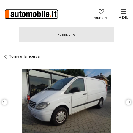
MENU
PREFERITI
CERCA
VENDI
Auto
MAGAZINE
Auto usate
Torna alla ricerca
ACCEDI
Auto Km 0
Auto Nuove
Noleggio a lungo termine
Auto d'epoca
Moto
Camper