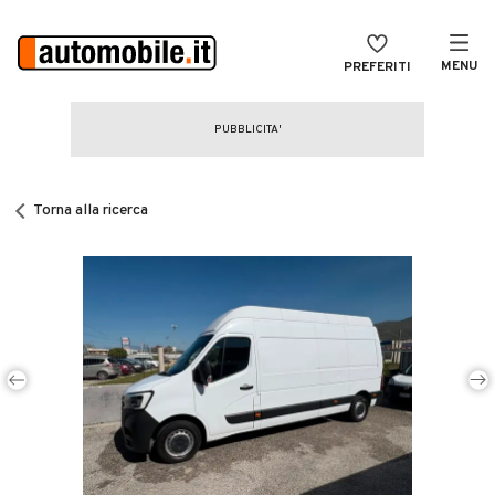
MENU
PREFERITI
CERCA
VENDI
Auto
MAGAZINE
Auto usate
Torna alla ricerca
ACCEDI
Auto Km 0
Auto Nuove
Noleggio a lungo termine
Auto d'epoca
Moto
Camper