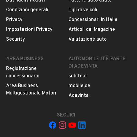
Dati identificativi
Tutte le auto usate
Iscritto da 2 anni
0
Condizioni generali
Tipi di veicoli
via domiziana 722, 81034, Mondragone
Privacy
Concessionari in Italia
Impostazioni Privacy
Articoli del Magazine
MOSTRA NUMERO
Security
Valutazione auto
Notifiche chiamate attive
Questo venditore
riceverà un’e-mail di notifica
per
AREA BUSINESS
AUTOMOBILE.IT È PARTE
ogni chiamata ricevuta.
DI ADEVINTA
Registrazione
concessionario
subito.it
Area Business
mobile.de
CONTATTA IL VENDITORE
Multigestionale Motori
Adevinta
Il veicolo è ancora disponibile?
Il prezzo è trattabile?
SEGUICI
Offrite finanziamenti?
Accettate permute?