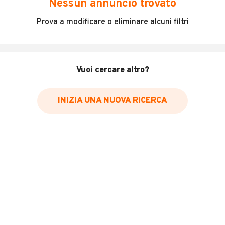
Nessun annuncio trovato
Vendo iveco daily 35/12 gemellato cc2.8 tubo diesel anni
Prova a modificare o eliminare alcuni filtri
1990 mezzo marciante e funzionante in tutto qualsiasi
prova anche con meccanico vostro di fiducia carrozzeria
sui 500.000km motore cambiato ha sui 300.000km
X info 35.33.84.26.91 manuel
Vuoi cercare altro?
Valuto anche permute
Prezzo 2999
INIZIA UNA NUOVA RICERCA
INFORMAZIONI VEICOLO
Marca
Altri
Immatricolazione
1990