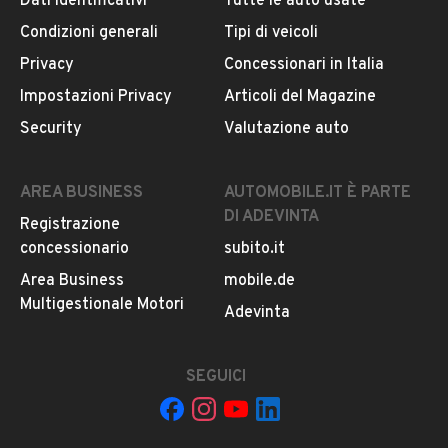
Dati identificativi
Tutte le auto usate
Condizioni generali
Tipi di veicoli
Gio. 07:00 - 13:30 / 14:00 - 20:30
Privacy
Concessionari in Italia
Impostazioni Privacy
Articoli del Magazine
MOSTRA NUMERO
Security
Valutazione auto
CONTATTA IL VENDITORE
AREA BUSINESS
AUTOMOBILE.IT È PARTE
DI ADEVINTA
Il veicolo è ancora disponibile?
Registrazione
concessionario
subito.it
Il prezzo è trattabile?
Area Business
mobile.de
Offrite finanziamenti?
Multigestionale Motori
Adevinta
Accettate permute?
È possibile vedere più foto?
SEGUICI
Quali sono le condizioni della garanzia?