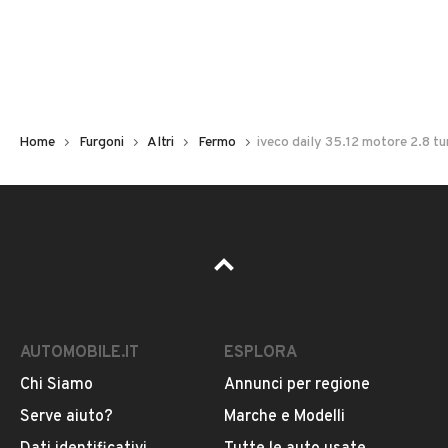
Chilometri
300.000
Carburante
Altro
Home
Furgoni
Altri
Fermo
iveco daily 35.12 motore 2.8 t
Tipologia
VEDI TUTTI
Altro
Usato / Nuovo
VENDITORE
Usato
SEIN ADINA
Cilindrata
AUTOMOBILE.IT
ESPLORA
Iscritto da meno di un anno
0
Chi Siamo
Annunci per regione
Serve aiuto?
Marche e Modelli
CONTRADA SANTA MARIA, 469, 63812,
MONTEGRANARO