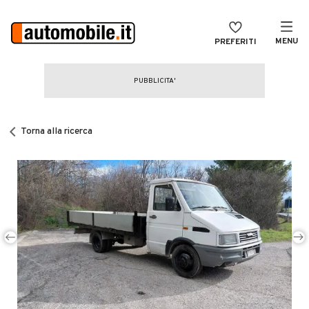
MENU
PREFERITI
CERCA
VENDI
Auto
MAGAZINE
Auto usate
Torna alla ricerca
ACCEDI
Auto Km 0
Auto Nuove
Noleggio a lungo termine
Auto d'epoca
Moto
Camper