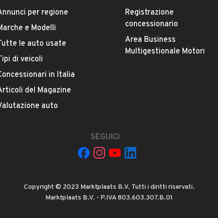
Annunci per regione
Registrazione
concessionario
Marche e Modelli
Area Business
Tutte le auto usate
Multigestionale Motori
Tipi di veicoli
Concessionari in Italia
Articoli del Magazine
La tua mail:
Valutazione auto
SEGUICI
 ad Automobile S.r.l. a utilizzare i miei contatti secondo quanto
Copyright © 2023 Marktplaats B.V. Tutti i diritti riservati.
acy
, ad esempio per inviare delle raccomandazioni per veicoli simili.
Marktplaats B.V. - P.IVA 803.603.307.B.01