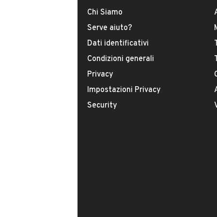
Chi Siamo
Serve aiuto?
Dati identificativi
Condizioni generali
Privacy
Impostazioni Privacy
Il tuo nome:
Security
Il tuo numero di telefono:
Facendo clic sul pulsante do il mio consenso
indicato nella nostra
informativa sulla priv