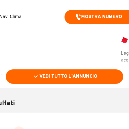
Navi Clima
MOSTRA NUMERO
Leg
acq
do
VEDI TUTTO L'ANNUNCIO
e App
ltati
LEGGI TUTTO