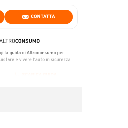
CONTATTA
gi la
guida di Altroconsumo
per
uistare e vivere l’auto in sicurezza
SCARICA GUIDA