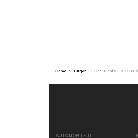
2800
DAR CAR CLUB
Iscritto da più di 4 anni
SP 241, 200, 87016, 87016, Mora
Ven. 08:30 - 13:00 / 15:00 - 19:00
Home
Furgoni
Fiat Ducato 2.8 JTD Ca
MOSTRA NUMERO
CONTATTA IL VENDITORE
Il veicolo è ancora disponibile?
Offrite finanziamenti?
È possibile vedere più foto?
AUTOMOBILE.IT