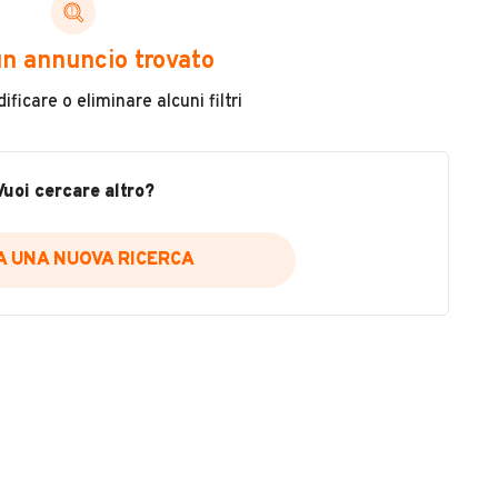
n annuncio trovato
3930368
ficare o eliminare alcuni filtri
Chilometri
trolli
139.000
Vuoi cercare altro?
Potenza
94 kW (127 CV)
IA UNA NUOVA RICERCA
Usato / Nuovo
Usato
Metalizzato
VEDI TUTTI
Sì