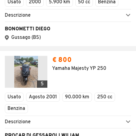
1
/
47
AVANTI