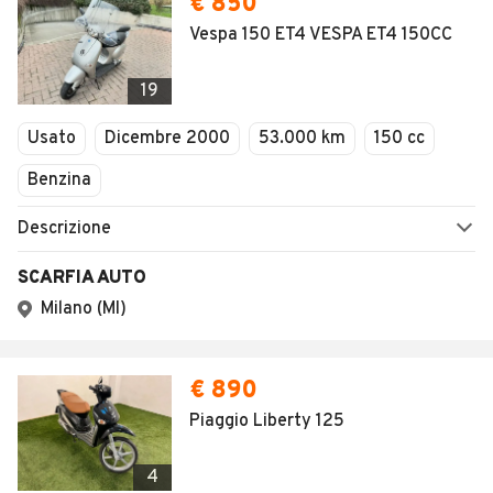
AUTOMOBILE.IT
ESPLORA
Chi Siamo
Annunci per regione
Serve aiuto?
Marche e Modelli
Dati identificativi
Tutte le auto usate
Condizioni generali
Tipi di veicoli
Privacy
Concessionari in Italia
Impostazioni Privacy
Articoli del Magazine
Security
Valutazione auto