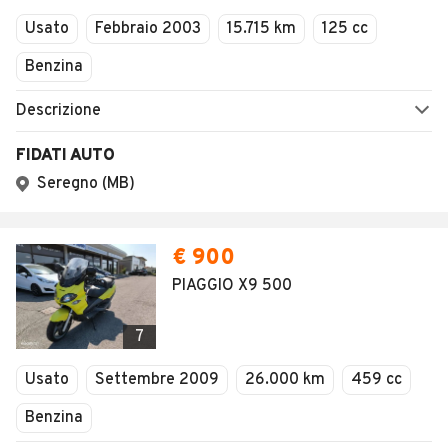
AREA BUSINESS
AUTOMOBILE.IT È PARTE
DI ADEVINTA
Registrazione
concessionario
subito.it
Area Business
mobile.de
Multigestionale Motori
Adevinta
SEGUICI
Copyright © 2023 Marktplaats B.V. Tutti i diritti riservati.
Marktplaats B.V. - P.IVA 803.603.307.B.01