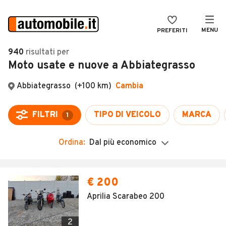
MENU
PREFERITI
CERCA
940
risultati
per
Moto usate e nuove a Abbiategrasso
VENDI
Auto
MAGAZINE
Auto usate
Abbiategrasso
(+100 km)
Cambia
ACCEDI
Auto Km 0
FILTRI
TIPO DI VEICOLO
MARCA
1
Auto Nuove
Ordina:
Dal più economico
Noleggio a lungo termine
Auto d'epoca
Moto
Camper