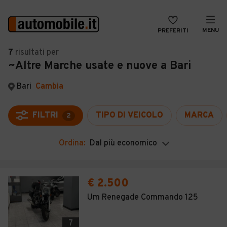
MENU
PREFERITI
CERCA
7
risultati
per
~Altre Marche usate e nuove a Bari
VENDI
Auto
MAGAZINE
Auto usate
Bari
Cambia
ACCEDI
Auto Km 0
FILTRI
TIPO DI VEICOLO
MARCA
2
Auto Nuove
Ordina:
Dal più economico
Noleggio a lungo termine
Auto d'epoca
€ 2.500
Moto
Um Renegade Commando 125
Camper
7