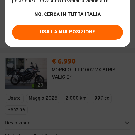
posizione e trova
auto in vendita vicino a te
.
Benzina
NO, CERCA IN TUTTA ITALIA
Descrizione
AUTO LOVIGLIO-LAPOLLA DI LOVIGLIO DOMENICO
USA LA MIA POSIZIONE
Gravina in Puglia (BA)
€ 6.990
MORBIDELLI T1002 VX *TRIS
VALIGIE*
20
Usato
Maggio 2025
2.000 km
997 cc
Benzina
Descrizione