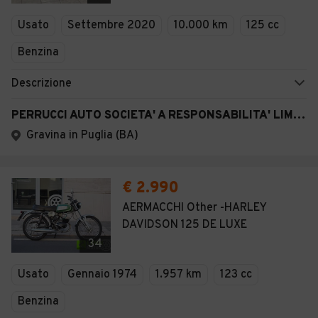
Veicoli Commerciali
Usato
Settembre 2020
10.000 km
125 cc
Concessionari
Benzina
Descrizione
PERRUCCI AUTO SOCIETA' A RESPONSABILITA' LIMITATA
Gravina in Puglia (BA)
€ 2.990
AERMACCHI Other -HARLEY
DAVIDSON 125 DE LUXE
34
Usato
Gennaio 1974
1.957 km
123 cc
Benzina