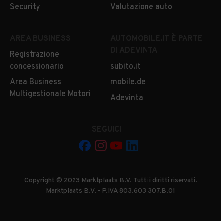
Security
Valutazione auto
AREA BUSINESS
AUTOMOBILE.IT È PARTE
DI ADEVINTA
Registrazione
concessionario
subito.it
Area Business
mobile.de
Multigestionale Motori
Adevinta
SEGUICI
Copyright © 2023 Marktplaats B.V. Tutti i diritti riservati.
Marktplaats B.V. - P.IVA 803.603.307.B.01