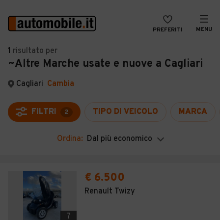
MENU
PREFERITI
CERCA
1
risultato
per
~Altre Marche usate e nuove a Cagliari
VENDI
Auto
MAGAZINE
Auto usate
Cagliari
Cambia
ACCEDI
Auto Km 0
FILTRI
TIPO DI VEICOLO
MARCA
2
Auto Nuove
Ordina:
Dal più economico
Noleggio a lungo termine
Auto d'epoca
€ 6.500
Moto
Renault Twizy
Camper
7