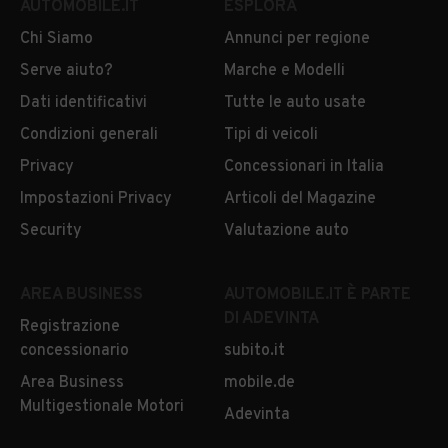
AUTOMOBILE.IT
ESPLORA
Chi Siamo
Annunci per regione
Serve aiuto?
Marche e Modelli
Dati identificativi
Tutte le auto usate
Condizioni generali
Tipi di veicoli
Privacy
Concessionari in Italia
Impostazioni Privacy
Articoli del Magazine
Security
Valutazione auto
AREA BUSINESS
AUTOMOBILE.IT È PARTE
DI ADEVINTA
Registrazione
concessionario
subito.it
Area Business
mobile.de
Multigestionale Motori
Adevinta