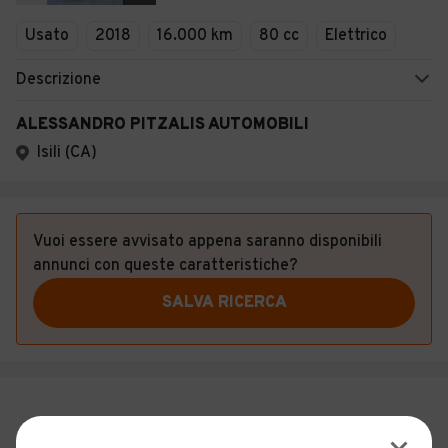
Veicoli Commerciali
Usato
2018
16.000 km
80 cc
Elettrico
Concessionari
Descrizione
ALESSANDRO PITZALIS AUTOMOBILI
Isili (CA)
Vuoi essere avvisato appena saranno disponibili
annunci con queste caratteristiche?
SALVA RICERCA