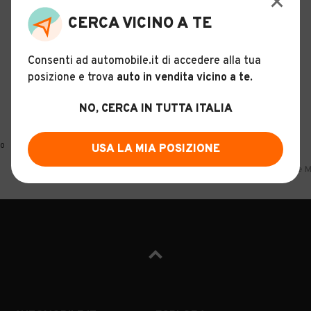
CERCA VICINO A TE
Consenti ad automobile.it di accedere alla tua
posizione e trova
auto in vendita vicino a te
.
NO, CERCA IN TUTTA ITALIA
0
USA LA MIA POSIZIONE
Home
Moto
~Altre Marche
Sardegna
Cagliari
~Altre M