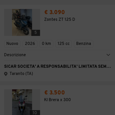
€ 3.090
Zontes ZT 125 D
5
Nuovo
2026
0 km
125 cc
Benzina
Descrizione
SICAR SOCIETA' A RESPONSABILITA' LIMITATA SEMPLIFICATA
Taranto (TA)
€ 3.500
Kl Brera x 300
10