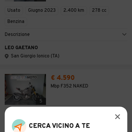
Usato
Giugno 2023
2.400 km
278 cc
Benzina
Descrizione
LEO GAETANO
San Giorgio Ionico (TA)
€ 4.590
Mbp F352 NAKED
5
Nuovo
2026
0 km
350 cc
Benzina
CERCA VICINO A TE
Descrizione