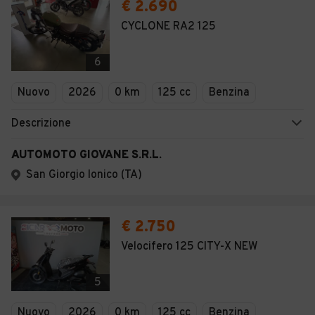
€ 2.690
CYCLONE RA2 125
6
Nuovo
2026
0 km
125 cc
Benzina
Descrizione
AUTOMOTO GIOVANE S.R.L.
San Giorgio Ionico (TA)
€ 2.750
Velocifero 125 CITY-X NEW
5
Nuovo
2026
0 km
125 cc
Benzina