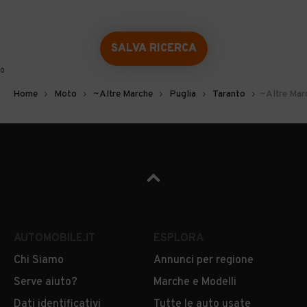
SALVA RICERCA
0
Home
Moto
~Altre Marche
Puglia
Taranto
~Altre Mar
AUTOMOBILE.IT
ESPLORA
Chi Siamo
Annunci per regione
Serve aiuto?
Marche e Modelli
Dati identificativi
Tutte le auto usate