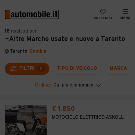
MENU
PREFERITI
CERCA
18
risultati
per
~Altre Marche usate e nuove a Taranto
VENDI
Auto
MAGAZINE
Auto usate
Taranto
Cambia
ACCEDI
Auto Km 0
FILTRI
TIPO DI VEICOLO
MARCA
2
Auto Nuove
Ordina:
Dal più economico
Noleggio a lungo termine
Auto d'epoca
€ 1.850
Moto
MOTOCICLO ELETTRICO ASKOLL
Camper
7