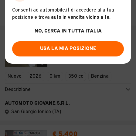
SICAR SOCIETA' A RESPONSABILITA' LIMITATA SEMPLIFICATA
Consenti ad automobile.it di accedere alla tua
Taranto (TA)
posizione e trova
auto in vendita vicino a te
.
NO, CERCA IN TUTTA ITALIA
€ 4.790
Morbidelli T352X
USA LA MIA POSIZIONE
8
Nuovo
2026
0 km
350 cc
Benzina
Descrizione
AUTOMOTO GIOVANE S.R.L.
San Giorgio Ionico (TA)
€ 5.400