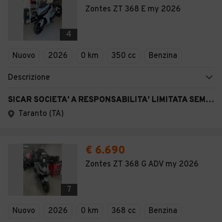
Zontes ZT 368 E my 2026
4
Nuovo
2026
0 km
350 cc
Benzina
Descrizione
SICAR SOCIETA' A RESPONSABILITA' LIMITATA SEMPLIFICATA
Taranto (TA)
€ 6.690
Zontes ZT 368 G ADV my 2026
7
Nuovo
2026
0 km
368 cc
Benzina