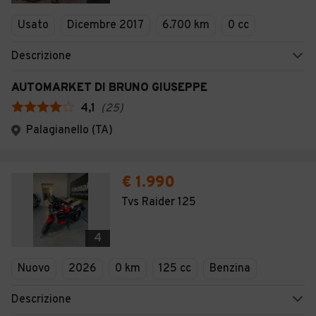
Veicoli Commerciali
Usato
Dicembre 2017
6.700 km
0 cc
Concessionari
Descrizione
AUTOMARKET DI BRUNO GIUSEPPE
4,1
(
25
)
Palagianello (TA)
€ 1.990
Tvs Raider 125
4
Nuovo
2026
0 km
125 cc
Benzina
Descrizione