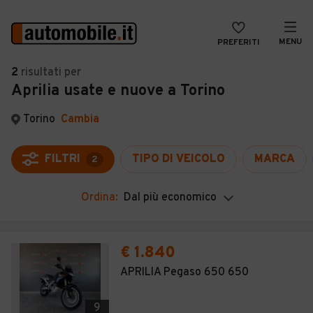
MENU
PREFERITI
CERCA
2
risultati
per
Aprilia usate e nuove a Torino
VENDI
Auto
MAGAZINE
Auto usate
Torino
Cambia
ACCEDI
Auto Km 0
FILTRI
TIPO DI VEICOLO
MARCA
2
Auto Nuove
Ordina:
Dal più economico
Noleggio a lungo termine
Auto d'epoca
€ 1.840
Moto
APRILIA Pegaso 650 650
Camper
9