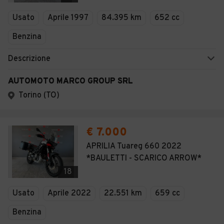
Veicoli Commerciali
Usato
Aprile 1997
84.395 km
652 cc
Concessionari
Benzina
Descrizione
AUTOMOTO MARCO GROUP SRL
Torino (TO)
€ 7.000
APRILIA Tuareg 660 2022
*BAULETTI - SCARICO ARROW*
18
Usato
Aprile 2022
22.551 km
659 cc
Benzina