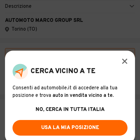
Descrizione
AUTOMOTO MARCO GROUP SRL
Torino (TO)
Vuoi essere avvisato appena saranno disponibili
annunci con queste caratteristiche?
CERCA VICINO A TE
SALVA RICERCA
Consenti ad automobile.it di accedere alla tua
posizione e trova
auto in vendita vicino a te
.
NO, CERCA IN TUTTA ITALIA
USA LA MIA POSIZIONE