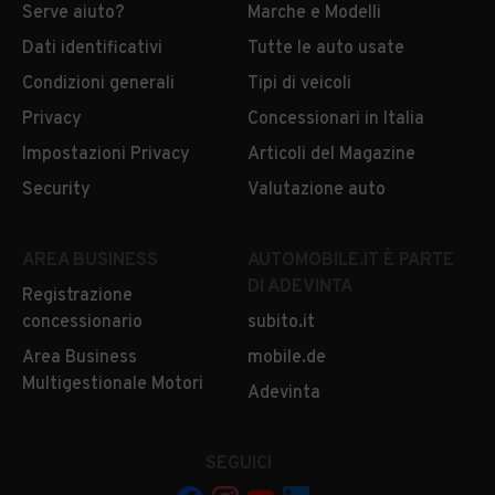
Serve aiuto?
Marche e Modelli
Dati identificativi
Tutte le auto usate
Condizioni generali
Tipi di veicoli
Privacy
Concessionari in Italia
Impostazioni Privacy
Articoli del Magazine
Security
Valutazione auto
AREA BUSINESS
AUTOMOBILE.IT È PARTE
DI ADEVINTA
Registrazione
concessionario
subito.it
Area Business
mobile.de
Multigestionale Motori
Adevinta
SEGUICI