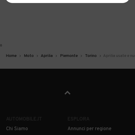
0
Home
Moto
Aprilia
Piemonte
Torino
Aprilia usate e n
AUTOMOBILE.IT
ESPLORA
Chi Siamo
Annunci per regione